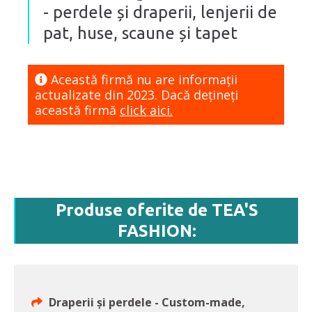
- perdele și draperii, lenjerii de
pat, huse, scaune și tapet
Această firmă nu are informaţii
actualizate din 2023. Dacă dețineți
această firmă
click aici.
Produse oferite de TEA'S
FASHION:
Draperii și perdele - Custom-made,