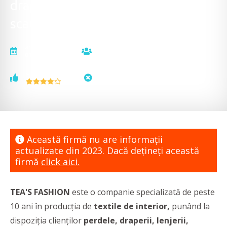
draperii, lenjerii de pat, huse,
scaune și tapet
actualizat la
vizualizări
01.02.2023
19630
voturi
status
4
neactualizat
Această firmă nu are informaţii
actualizate din 2023. Dacă dețineți această
firmă
click aici.
TEA'S FASHION
este o companie specializată de peste
10 ani în producția de
textile de interior,
punând la
dispoziția clienților
perdele, draperii, lenjerii,