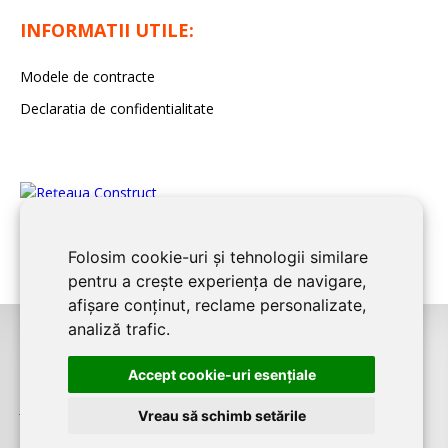
INFORMATII UTILE:
Modele de contracte
Declaratia de confidentialitate
Folosim cookie-uri și tehnologii similare
pentru a crește experiența de navigare,
afișare conținut, reclame personalizate,
analiză trafic.
©2026
BUCURESTI CONSTRUCT
este un serviciu de promovare online
Accept cookie-uri esenţiale
pentru firme. Proiect digital dezvoltat de
LIVE COMMUNICATIONS SRL
,
J12/4191/2006, RO19492087
Vreau să schimb setările