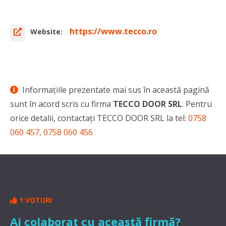
https://www.tecco.ro
Website:
Informaţiile prezentate mai sus în această pagină
sunt în acord scris cu firma
TECCO DOOR SRL
. Pentru
orice detalii, contactaţi TECCO DOOR SRL la tel:
0758
060 457, 0758 060 456
1 VOTURI
Ai colaborat cu această firmă?