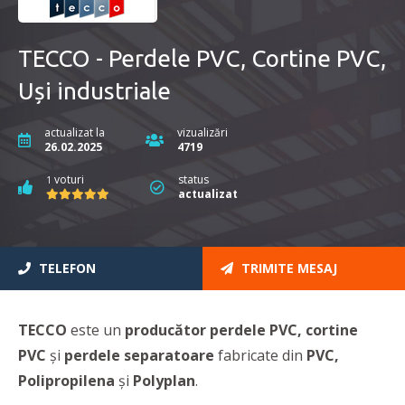
TECCO - Perdele PVC, Cortine PVC,
Uși industriale
actualizat la
vizualizări
26.02.2025
4719
voturi
status
1
actualizat
TELEFON
TRIMITE MESAJ
TECCO
este un
producător perdele PVC, cortine
PVC
și
perdele separatoare
fabricate din
PVC,
Polipropilena
și
Polyplan
.