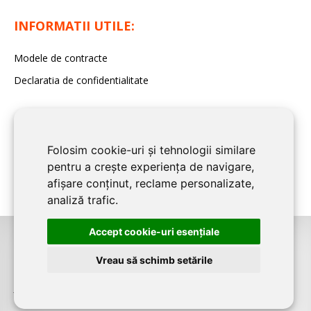
INFORMATII UTILE:
Modele de contracte
Declaratia de confidentialitate
Folosim cookie-uri și tehnologii similare
pentru a crește experiența de navigare,
afișare conținut, reclame personalizate,
analiză trafic.
Accept cookie-uri esenţiale
©2026
BUCURESTI CONSTRUCT
este un serviciu de promovare online
Vreau să schimb setările
pentru firme. Proiect digital dezvoltat de
LIVE COMMUNICATIONS SRL
,
J12/4191/2006, RO19492087