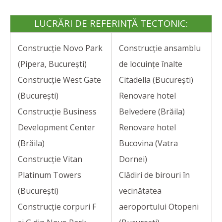
LUCRĂRI DE REFERINȚĂ TECTONIC:
Construcție Novo Park
Construcție ansamblu
(Pipera, București)
de locuințe înalte
Construcție West Gate
Citadella (București)
(București)
Renovare hotel
Construcție Business
Belvedere (Brăila)
Development Center
Renovare hotel
(Brăila)
Bucovina (Vatra
Construcție Vitan
Dornei)
Platinum Towers
Clădiri de birouri în
(București)
vecinătatea
Construcție corpuri F
aeroportului Otopeni