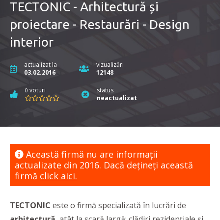
TECTONIC - Arhitectură și
proiectare - Restaurări - Design
interior
actualizat la
vizualizări
03.02.2016
12148
voturi
status
0
neactualizat
Această firmă nu are informaţii
actualizate din 2016. Dacă dețineți această
firmă
click aici.
TECTONIC
este o firmă specializată în lucrări de
arhitectură
, atât la scară largă: clădiri rezidențiale și