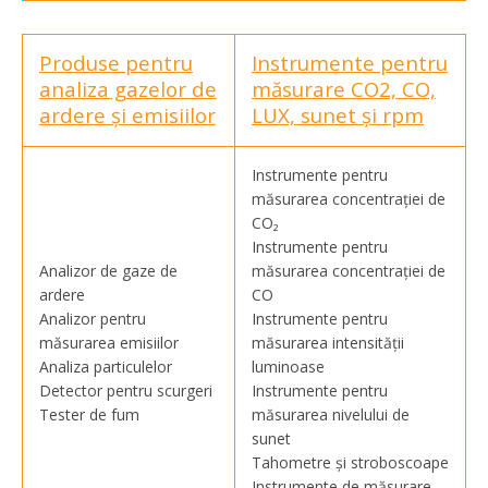
Produse pentru
Instrumente pentru
analiza gazelor de
măsurare CO2, CO,
ardere și emisiilor
LUX, sunet și rpm
Instrumente pentru
măsurarea concentrației de
CO₂
Instrumente pentru
Analizor de gaze de
măsurarea concentrației de
ardere
CO
Analizor pentru
Instrumente pentru
măsurarea emisiilor
măsurarea intensității
Analiza particulelor
luminoase
Detector pentru scurgeri
Instrumente pentru
Tester de fum
măsurarea nivelului de
sunet
Tahometre și stroboscoape
Instrumente de măsurare