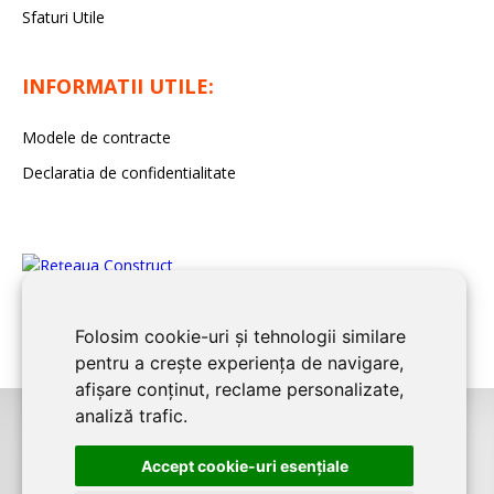
Sfaturi Utile
INFORMATII UTILE:
Modele de contracte
Declaratia de confidentialitate
Folosim cookie-uri și tehnologii similare
pentru a crește experiența de navigare,
afișare conținut, reclame personalizate,
analiză trafic.
©2026
BUCURESTI CONSTRUCT
este un serviciu de promovare online
Accept cookie-uri esenţiale
pentru firme. Proiect digital dezvoltat de
LIVE COMMUNICATIONS SRL
,