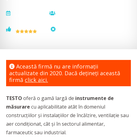
actualizat la
vizualizări
15.09.2020
15661
voturi
status
1
neactualizat
Această firmă nu are informaţii
actualizate din 2020. Dacă dețineți această
firmă
click aici.
TESTO
oferă o gamă largă de
instrumente de
măsurare
cu aplicabilitate atât în domeniul
construcțiilor și instalațiilor de încălzire, ventilație sau
aer condiționat, cât și în sectorul alimentar,
farmaceutic sau industrial.