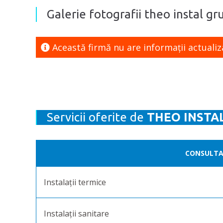
Galerie fotografii theo instal grup
Această firmă nu are informaţii actualiz
Servicii oferite de
THEO INSTA
CONSULTAN
Instalații termice
Instalații sanitare