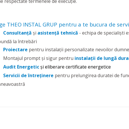
ă fie respectate termenele de execuție.
ge THEO INSTAL GRUP pentru a te bucura de servi
Consultanță
și
asistență tehnică
- echipa de specialiști 
undă la întrebări
Proiectare
pentru instalații personalizate nevoilor dumn
Montajul prompt și sigur pentru
instalații de lungă dur
Audit Energetic
și eliberare certificate energetice
Servicii de întreținere
pentru prelungirea duratei de funcț
neavoastră