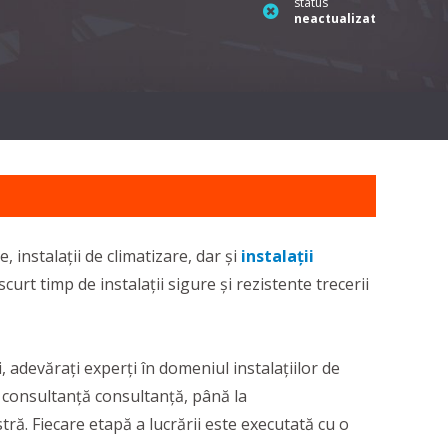
status
neactualizat
ce, instalații de climatizare, dar și
instalații
curt timp de instalații sigure și rezistente trecerii
adevărați experți în domeniul instalațiilor de
i consultanță consultanță, până la
ă. Fiecare etapă a lucrării este executată cu o