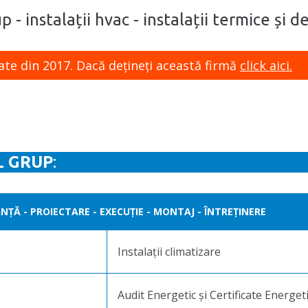
 - instalații hvac - instalații termice și de
ate din 2017. Dacă dețineți această firmă
click aici.
L GRUP
:
ȚĂ - PROIECTARE - EXECUȚIE - MONTAJ - ÎNTREȚINERE
Instalații climatizare
Audit Energetic și Certificate Energet