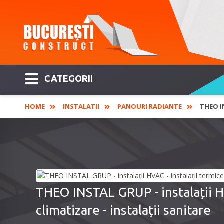
CATEGORII
HOME
INSTALATII
PANOURI RADIANTE
THEO I
THEO INSTAL GRUP - instalații HV
climatizare - instalații sanitare