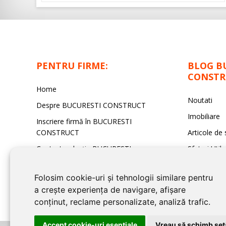
PENTRU FIRME:
BLOG B
CONSTR
Home
Noutati
Despre BUCURESTI CONSTRUCT
Imobiliare
Inscriere firmă în BUCURESTI
CONSTRUCT
Articole de 
Contact redacţia BUCURESTI
Sfaturi Utile
CONSTRUCT
Folosim cookie-uri și tehnologii similare pentru
a crește experiența de navigare, afișare
conținut, reclame personalizate, analiză trafic.
Accept cookie-uri esenţiale
Vreau să schimb setă