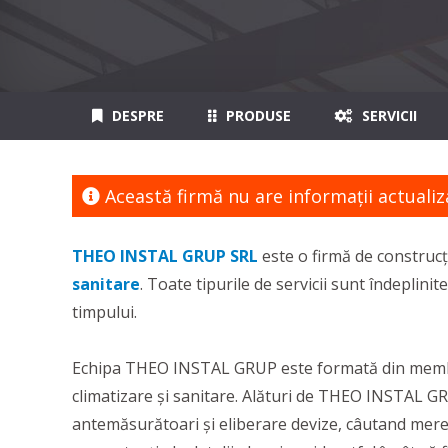
DESPRE
PRODUSE
SERVICII
Această firmă nu are informaţii actualiz
THEO INSTAL GRUP SRL
este o firmă de construcț
sanitare
. Toate tipurile de servicii sunt îndeplini
timpului.
Echipa THEO INSTAL GRUP este formată din membrii c
climatizare și sanitare. Alături de THEO INSTAL GRU
antemăsurătoari și eliberare devize, câutand mereu