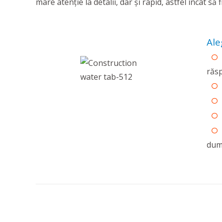
mare atenție la detalii, dar și rapid, astfel încât s
Ale
răsp
dum