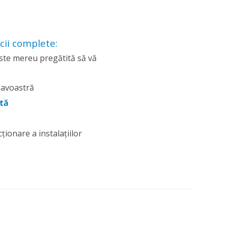
cii complete:
este mereu pregătită să vă
eavoastră
ată
ionare a instalațiilor