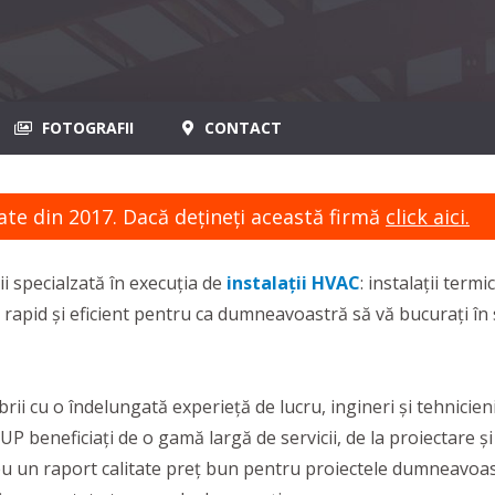
FOTOGRAFII
CONTACT
ate din 2017. Dacă dețineți această firmă
click aici.
ii specialzată în execuția de
instalații HVAC
: instalații termi
te rapid și eficient pentru ca dumneavoastră să vă bucurați în s
u o îndelungată experieță de lucru, ingineri și tehnicieni, 
P beneficiați de o gamă largă de servicii, de la proiectare ș
 un raport calitate preț bun pentru proiectele dumneavoastr