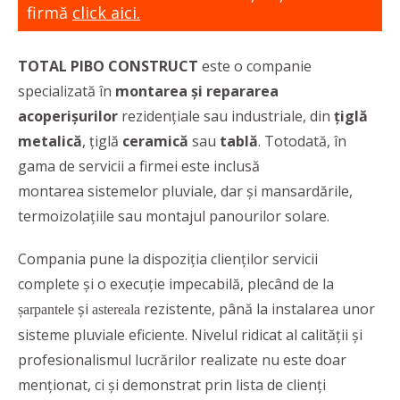
firmă
click aici.
TOTAL PIBO CONSTRUCT
este o companie
specializată în
montarea și repararea
acoperișurilor
rezidențiale sau industriale, din
țiglă
metalică
, țiglă
ceramică
sau
tablă
. Totodată, în
gama de servicii a firmei este inclusă
montarea sistemelor pluviale, dar și mansardările,
termoizolațiile sau montajul panourilor solare.
Compania pune la dispoziția clienților servicii
complete și o execuție impecabilă, plecând de la
și
rezistente, până la instalarea unor
șarpantele
astereala
sisteme pluviale eficiente. Nivelul ridicat al calității și
profesionalismul lucrărilor realizate nu este doar
menționat, ci și demonstrat prin lista de clienți