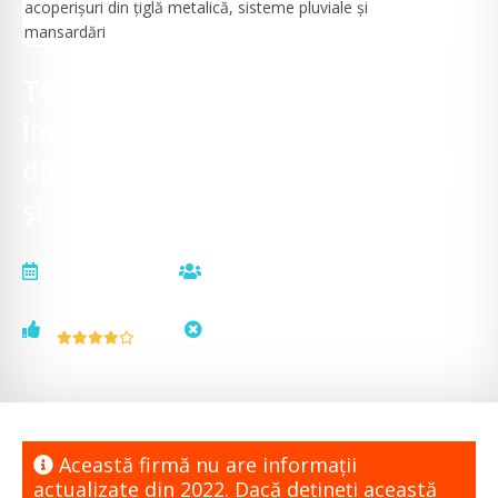
TOTAL PIBO CONSTRUCT -
Învelitori și șarpante, acoperișuri
din țiglă metalică, sisteme pluviale
și mansardări
actualizat la
vizualizări
07.04.2022
11481
voturi
status
16
neactualizat
Această firmă nu are informaţii
actualizate din 2022. Dacă dețineți această