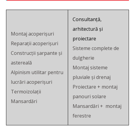
Consultanță,
arhitectură și
Montaj acoperișuri
proiectare
Reparații acoperișuri
Sisteme complete de
Construcții șarpante și
dulgherie
astereală
Montaj sisteme
Alpinism utilitar pentru
pluviale și drenaj
lucrări acoperișuri
Proiectare + montaj
Termoizolații
panouri solare
Mansardări
Mansardări + montaj
ferestre