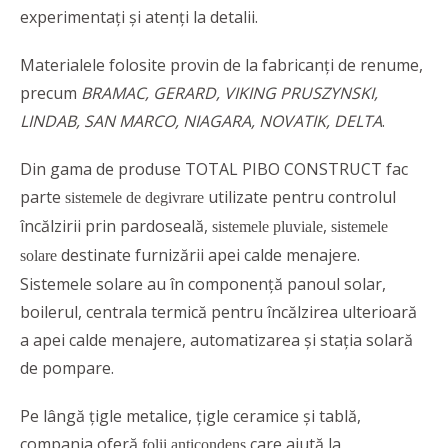
experimentați și atenți la detalii.
Materialele folosite provin de la fabricanți de renume,
precum
BRAMAC, GERARD, VIKING PRUSZYNSKI,
LINDAB, SAN MARCO, NIAGARA, NOVATIK, DELTA
.
Din gama de produse TOTAL PIBO CONSTRUCT fac
parte
utilizate pentru controlul
sistemele de degivrare
încălzirii prin pardoseală,
,
sistemele pluviale
sistemele
destinate furnizării apei calde menajere.
solare
Sistemele solare au în componență panoul solar,
boilerul, centrala termică pentru încălzirea ulterioară
a apei calde menajere, automatizarea şi staţia solară
de pompare.
Pe lângă țigle metalice, țigle ceramice și tablă,
compania oferă
care ajută la
folii anticondens