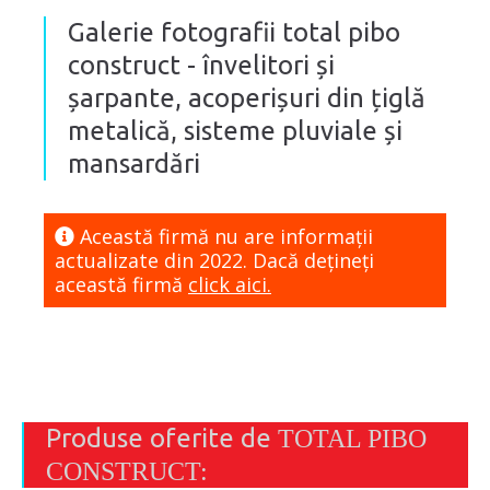
Galerie fotografii total pibo
construct - învelitori și
șarpante, acoperișuri din țiglă
metalică, sisteme pluviale și
mansardări
Această firmă nu are informaţii
actualizate din 2022. Dacă dețineți
această firmă
click aici.
Produse oferite de
TOTAL PIBO
CONSTRUCT: