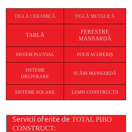
ȚIGLĂ CERAMICĂ
ȚIGLĂ METALICĂ
FERESTRE
TABLĂ
MANSARDĂ
SISTEM PLUVIAL
FOLII ACOPERIȘ
SISTEME
SCĂRI MANSARDĂ
DEGIVRARE
SISTEME SOLARE
LEMN CONSTRUCȚII
Servicii oferite de
TOTAL PIBO
CONSTRUCT: