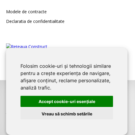
Modele de contracte
Declaratia de confidentialitate
Folosim cookie-uri și tehnologii similare
pentru a crește experiența de navigare,
afișare conținut, reclame personalizate,
analiză trafic.
©2026
BUCURESTI CONSTRUCT
este un serviciu de promovare online
Accept cookie-uri esenţiale
pentru firme. Proiect digital dezvoltat de
LIVE COMMUNICATIONS SRL
,
J12/4191/2006, RO19492087
Vreau să schimb setările