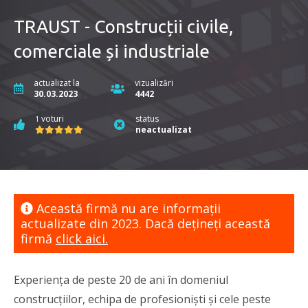
TRAUST - Construcții civile,
comerciale și industriale
actualizat la
vizualizări
30.03.2023
4442
voturi
status
1
neactualizat
Această firmă nu are informaţii
actualizate din 2023. Dacă dețineți această
firmă
click aici.
Experiența de peste 20 de ani în domeniul
construcțiilor, echipa de profesioniști și cele peste