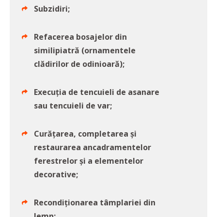
Subzidiri;
Refacerea bosajelor din
similipiatră (ornamentele
clădirilor de odinioară);
Execuția de tencuieli de asanare
sau tencuieli de var;
Curățarea, completarea și
restaurarea ancadramentelor
ferestrelor și a elementelor
decorative;
Recondiționarea tâmplariei din
lemn;