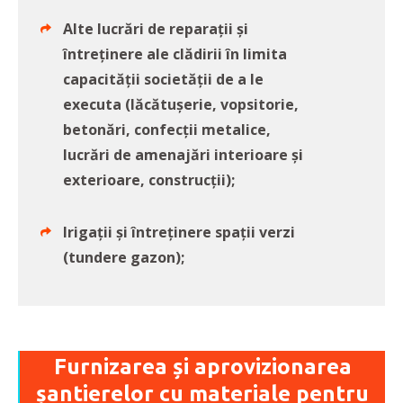
Alte lucrări de reparații și
întreținere ale clădirii în limita
capacității societății de a le
executa (lăcătușerie, vopsitorie,
betonări, confecții metalice,
lucrări de amenajări interioare și
exterioare, construcții);
Irigații și întreținere spații verzi
(tundere gazon);
Furnizarea și aprovizionarea
șantierelor cu materiale pentru