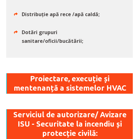
Distribuție apă rece /apă caldă;
Dotări grupuri
sanitare/oficii/bucătării;
Proiectare, execuție și
mentenanță a sistemelor HVAC
Serviciul de autorizare/ Avizare
ISU - Securitate la incendiu și
protecție civilă: