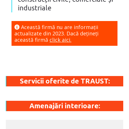
industriale
Această firmă nu are informaţii
actualizate din 2023. Dacă dețineți
această firmă
click aici.
Servicii oferite de TRAUST:
Amenajări interioare: