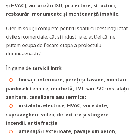
și HVAC), autorizări ISU, proiectare, structuri,
restaurări monumente și mentenanță imobile
.
Oferim soluții complete pentru spații cu destinații atât
civile și comerciale, cât și industriale, astfel că, ne
putem ocupa de fiecare etapă a proiectului
dumneavoastră.
În gama de
servicii
intră:
finisaje interioare, pereți și tavane, montare
pardoseli tehnice, mochetă, LVT sau PVC; instalații
sanitare, canalizare sau termice;
instalații: electrice, HVAC, voce date,
supraveghere video, detectare și stingere
incendii, antiefracție;
amenajări exterioare, pavaje din beton,