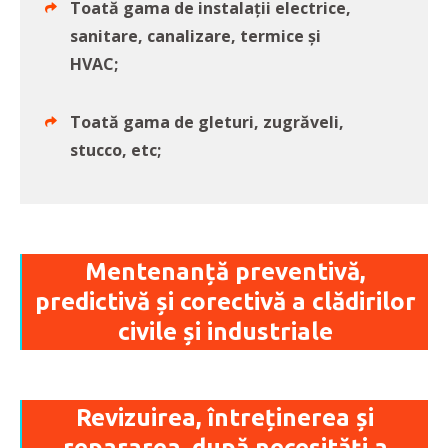
Toată gama de instalații electrice,
sanitare, canalizare, termice și
HVAC;
Toată gama de gleturi, zugrăveli,
stucco, etc;
Mentenanță preventivă,
predictivă și corectivă a clădirilor
civile și industriale
Revizuirea, întreținerea și
repararea, după necesități a