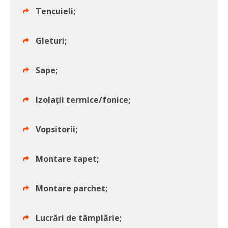
Tencuieli;
Gleturi;
Sape;
Izolații termice/fonice;
Vopsitorii;
Montare tapet;
Montare parchet;
Lucrări de tâmplărie;