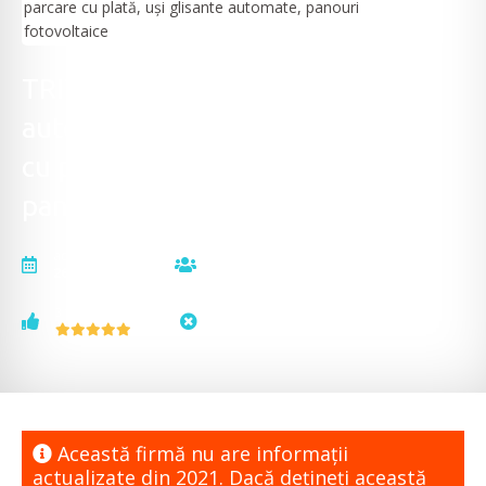
TRITECH GROUP - Sisteme
automatizări, sisteme de parcare
cu plată, uși glisante automate,
panouri fotovoltaice
actualizat la
vizualizări
26.10.2021
5864
voturi
status
3
neactualizat
Această firmă nu are informaţii
actualizate din 2021. Dacă dețineți această