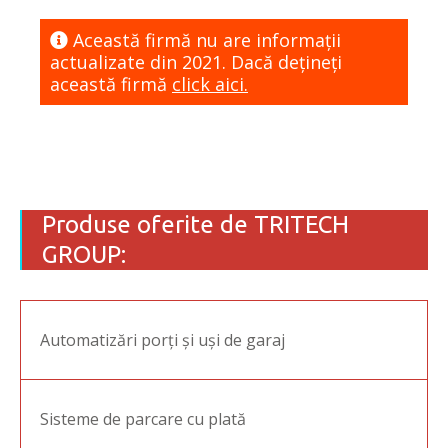
Această firmă nu are informaţii
actualizate din 2021. Dacă dețineți
această firmă
click aici.
Produse oferite de TRITECH
GROUP:
Automatizări porți și uși de garaj
Sisteme de parcare cu plată