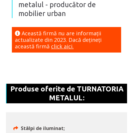
metalul - producător de
mobilier urban
Această firmă nu are informaţii
actualizate din 2023. Dacă dețineți
această firmă
click aici.
Produse oferite de TURNATORIA
METALUL:
Stâlpi de iluminat;