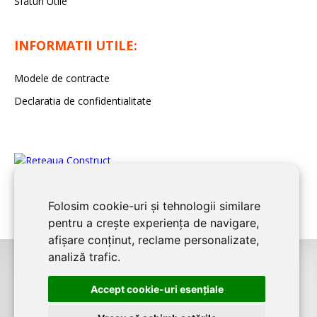
Sfaturi Utile
INFORMATII UTILE:
Modele de contracte
Declaratia de confidentialitate
Folosim cookie-uri și tehnologii similare
pentru a crește experiența de navigare,
afișare conținut, reclame personalizate,
analiză trafic.
©2026
BUCURESTI CONSTRUCT
este un serviciu de promovare online
Accept cookie-uri esenţiale
pentru firme. Proiect digital dezvoltat de
LIVE COMMUNICATIONS SRL
,
J12/4191/2006, RO19492087