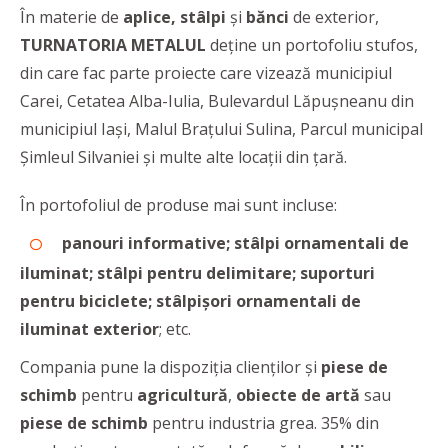
În materie de
aplice, stâlpi
și
bănci
de exterior,
TURNATORIA METALUL
deține un portofoliu stufos,
din care fac parte proiecte care vizează municipiul
Carei, Cetatea Alba-Iulia, Bulevardul Lăpușneanu din
municipiul Iași, Malul Brațului Sulina, Parcul municipal
Șimleul Silvaniei și multe alte locații din țară.
În portofoliul de produse mai sunt incluse:
panouri informative;
stâlpi ornamentali de
iluminat;
stâlpi pentru delimitare;
suporturi
pentru biciclete;
stâlpișori ornamentali
de
iluminat
exterior
; etc.
Compania pune la dispoziția clienților și
piese de
schimb
pentru
agricultură
,
obiecte de artă
sau
piese de schimb
pentru industria grea. 35% din