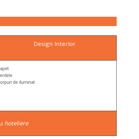
Design Interior
apet
erdele
orpuri de iluminat
au
hoteliere