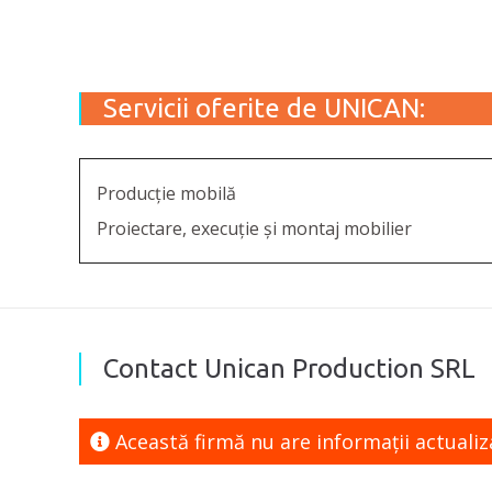
Servicii oferite de UNICAN:
Producție mobilă
Proiectare, execuție și montaj mobilier
Contact Unican Production SRL
Această firmă nu are informaţii actuali