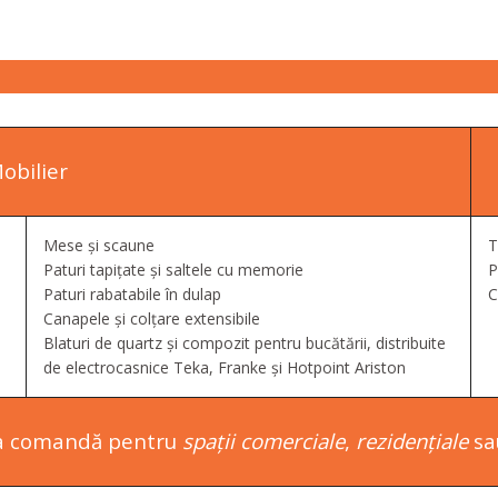
obilier
Mese și scaune
T
Paturi tapițate și saltele cu memorie
P
Paturi rabatabile în dulap
C
Canapele și colțare extensibile
Blaturi de quartz și compozit pentru bucătării, distribuite
de electrocasnice Teka, Franke și Hotpoint Ariston
la comandă pentru
spații comerciale
,
rezidențiale
s