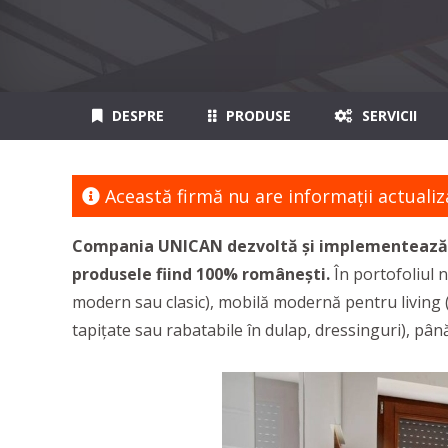
DESPRE
PRODUSE
SERVICII
Această firmă nu are informaţii actualiz
Compania UNICAN dezvoltă și implementează pr
produsele fiind 100% românești.
În portofoliul n
modern sau clasic), mobilă modernă pentru living (
tapițate sau rabatabile în dulap, dressinguri), până