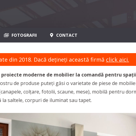
FOTOGRAFII
CONTACT
ate din 2018. Dacă dețineți această firmă
click aici.
oiecte moderne de mobilier la comandă pentru spații re
ostru de produse puteți găsi o varietate de piese de mobilier 
canapele, colțare, fotolii, scaune, mese), mobilă pentru dorm
 la saltele, corpuri de iluminat sau tapet.