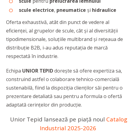
scule
pentru
prelucrarea lemnului
scule electrice
,
pneumatice
și
hidraulice
Oferta exhaustivă, atât din punct de vedere al
eficienței, al grupelor de scule, cât și al diversității
tipodimensionale, soluțiile multibrand și rețeaua de
distribuție B2B, i-au adus reputația de marcă
respectată în industrie.
Echipa
UNIOR TEPID
doreşte să ofere expertiza sa,
construind astfel o colaborare tehnico-comercială
sustenabilă, fiind la dispoziţia clienţilor săi pentru o
prezentare detaliată sau pentru a formula o ofertă
adaptată cerințelor din producție.
Unior Tepid lansează pe piață noul
Catalog
Industrial 2025-2026