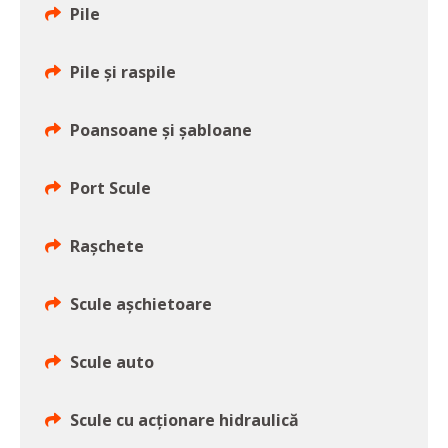
Pile
Pile şi raspile
Poansoane şi şabloane
Port Scule
Raşchete
Scule aşchietoare
Scule auto
Scule cu acţionare hidraulică