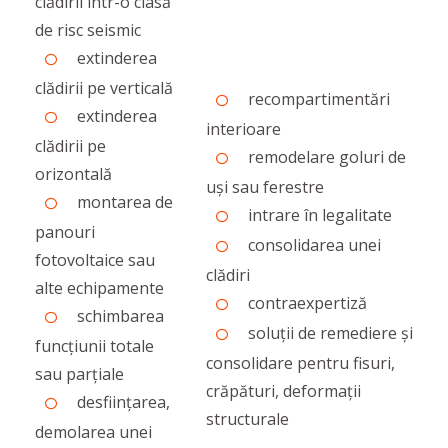
clădirii într-o clasă
de risc seismic
extinderea
clădirii pe verticală
recompartimentări
extinderea
interioare
clădirii pe
remodelare goluri de
orizontală
uși sau ferestre
montarea de
intrare în legalitate
panouri
consolidarea unei
fotovoltaice sau
clădiri
alte echipamente
contraexpertiză
schimbarea
soluții de remediere și
funcțiunii totale
consolidare pentru fisuri,
sau parțiale
crăpături, deformații
desființarea,
structurale
demolarea unei