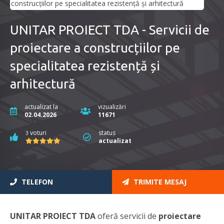
UNITAR PROIECT TDA - Servicii de
proiectare a construcțiilor pe
specialitatea rezistență și
arhitectură
actualizat la
vizualizări
02.04.2026
11671
voturi
status
3
actualizat
TELEFON
TRIMITE MESAJ
UNITAR PROIECT TDA
oferă servicii de
proiectare