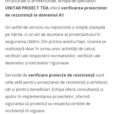
structurale şi arhitecturale, echipa de specialişti
UNITAR PROIECT TDA
oferă
verificarea proiectelor
de rezistenţă la domeniul A1
.
Un astfel de serviciu nu reprezintă o simplă ştampilă
pe hârtie, ci un act de asumare al proiectantului în
asigurarea clădirii. Din pricina acestui fapt, vizarea se
realizează doar în urma unor activități de calcul,
verificări ale respectării normativelor, verificări ale
desenelor și extraselor riguroase.
Serviciile de
verificare proiecte de rezistenţă
sunt
utile atât pentru proiectanții de rezistență şi arhitecții,
cât și pentru beneficiari. Echipa oferă consultanţă şi
ajutor în implementarea proiectelor, oferind
siguranța că proiectul va respecta cerițele de
rezistență în vigoare.