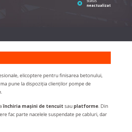
status
neactualizat
fesionale, elicoptere pentru finisarea betonului,
rma pune la dispoziția clienților pompe de
.
 a
închiria
mașini
de tencuit
sau
platforme
. Din
ere fac parte nacelele suspendate pe cabluri, dar