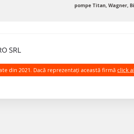
pompe Titan, Wagner, Bi
RO SRL
zate din 2021. Dacă reprezentaţi această firmă
click ai