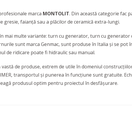
 profesionale marca
MONTOLIT
. Din această categorie fac p
de gresie, faianță sau a plăcilor de ceramică extra-lungi.
în mai multe variante: turn cu generator, turn cu generator c
nurile sunt marca Genmac, sunt produse în Italia și se pot în
ul de ridicare poate fi hidraulic sau manual.
tă de produse, extrem de utile în domeniul construcțiilor
R, transportul și punerea în funcțiune sunt gratuite. Echipa 
 aleagă produsul optim pentru proiectul în desfășurare.