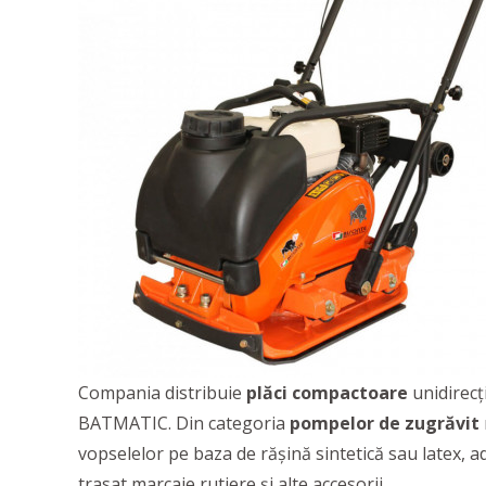
Compania distribuie
plăci compactoare
unidirecț
BATMATIC. Din categoria
pompelor de zugrăvit
vopselelor pe baza de rășină sintetică sau latex, a
trasat marcaje rutiere și alte accesorii.