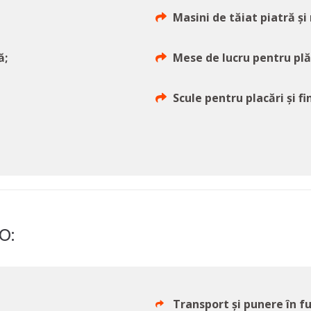
Masini de tăiat piatră și
ă;
Mese de lucru pentru pl
Scule pentru placări și fi
O:
Transport și punere în 