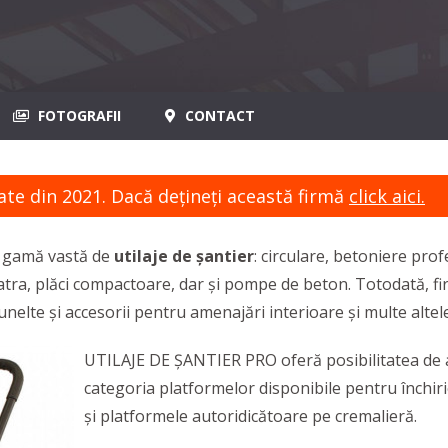
FOTOGRAFII
CONTACT
ate din 2021. Dacă dețineți această firmă
click aici.
o gamă vastă de
utilaje de șantier
: circulare, betoniere pro
tra, plăci compactoare, dar și pompe de beton. Totodată, fi
unelte și accesorii pentru amenajări interioare și multe altele
UTILAJE DE ȘANTIER PRO oferă posibilitatea de
categoria platformelor disponibile pentru închiri
și platformele autoridicătoare pe cremalieră.