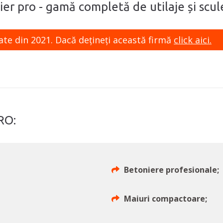
tier pro - gamă completă de utilaje și scul
ate din 2021. Dacă dețineți această firmă
click aici.
RO:
Betoniere profesionale;
Maiuri compactoare;