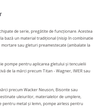
r
chipate de serie, pregătite de funcționare. Acestea
la bază un material tradițional (nisip în combinatie
de mortare sau gleturi preamestecate (ambalate la
pompe pentru aplicarea gletului și tencuielii
ativă de la mărci precum Titan - Wagner, IMER sau
la mărci precum Wacker Neuson, Bisonte sau
stinate uleiurilor, materialelor de umplere,
ale pentru metal și lemn, pompe airless pentru