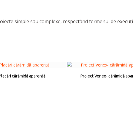
proiecte simple sau complexe, respectând termenul de execuț
Placări cărămidă aparentă
Proiect Venex- cărămidă apa