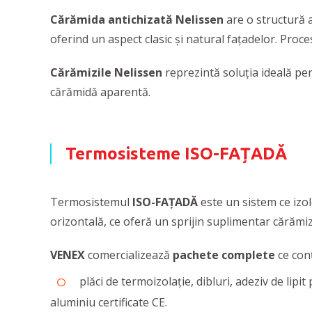
Cărămida antichizată Nelissen
are o structură a
oferind un aspect clasic și natural fațadelor. Proce
Cărămizile Nelissen
reprezintă soluția ideală pen
cărămidă aparentă.
Termosisteme ISO-FAȚADĂ
Termosistemul
ISO-FAȚADĂ
este un sistem ce izol
orizontală, ce oferă un sprijin suplimentar cărămizii
VENEX
comercializează
pachete complete
ce conț
plăci de termoizolație, dibluri, adeziv de lipi
aluminiu certificate CE.