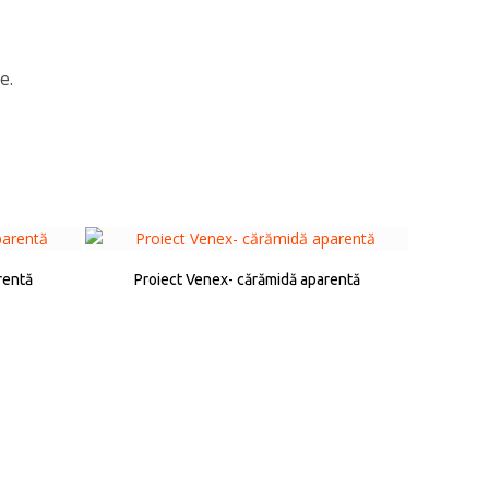
ie.
rentă
Proiect Venex- cărămidă aparentă