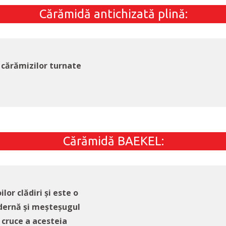
Cărămidă antichizată plină:
 cărămizilor turnate
Cărămidă BAEKEL:
or clădiri și este o
dernă și meșteșugul
a cruce a acesteia