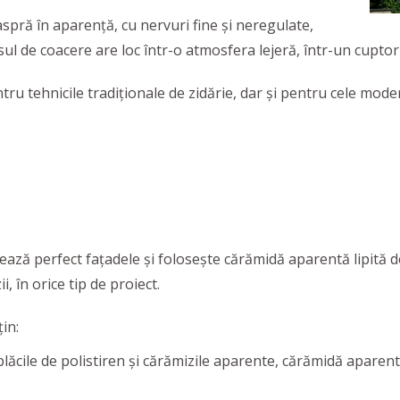
spră în aparență, cu nervuri fine și neregulate,
sul de coacere are loc într-o atmosfera lejeră, într-un cuptor 
tru tehnicile tradiționale de zidărie, dar și pentru cele mode
ează perfect fațadele și folosește cărămidă aparentă lipită 
, în orice tip de proiect.
in:
t plăcile de polistiren și cărămizile aparente, cărămidă aparent