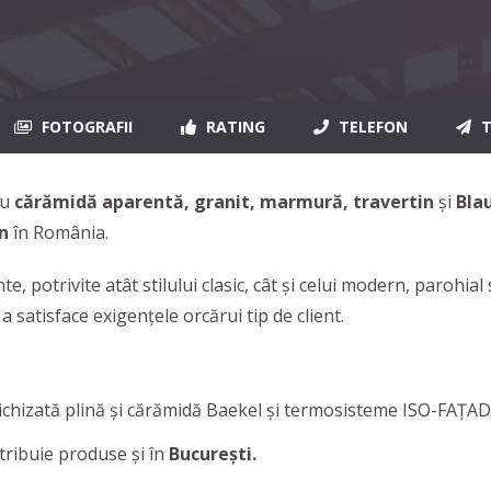
FOTOGRAFII
RATING
TELEFON
T
cu
cărămidă aparentă, granit, marmură, travertin
și
Bla
n
în România.
e, potrivite atât stilului clasic, cât și celui modern, parohi
a satisface exigențele orcărui tip de client.
ichizată plină și cărămidă Baekel și termosisteme ISO-FAȚAD
stribuie produse și în
București.