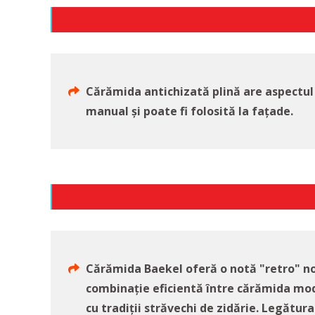
Cărămida antichizată plină are aspectul
manual și poate fi folosită la fațade.
Cărămida Baekel oferă o notă "retro" noil
combinație eficientă între cărămida mo
cu tradiții străvechi de zidărie. Legătur