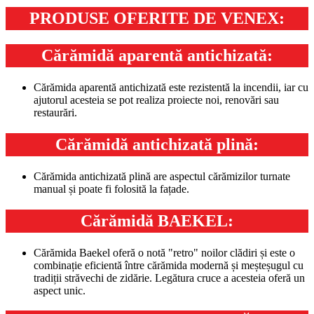
PRODUSE OFERITE DE VENEX:
Cărămidă aparentă antichizată:
Cărămida aparentă antichizată este rezistentă la incendii, iar cu
ajutorul acesteia se pot realiza proiecte noi, renovări sau
restaurări.
Cărămidă antichizată plină:
Cărămida antichizată plină are aspectul cărămizilor turnate
manual și poate fi folosită la fațade.
Cărămidă BAEKEL:
Cărămida Baekel oferă o notă "retro" noilor clădiri și este o
combinație eficientă între cărămida modernă și meșteșugul cu
tradiții străvechi de zidărie. Legătura cruce a acesteia oferă un
aspect unic.