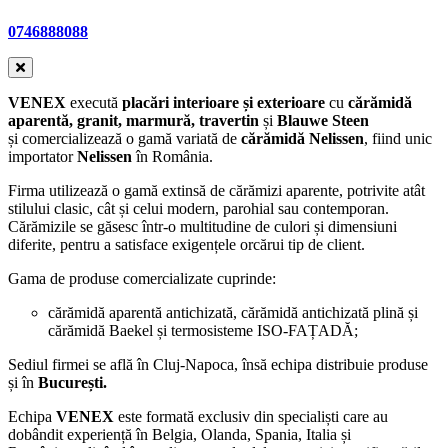
0746888088
VENEX
execută
placări interioare și exterioare
cu
cărămidă
aparentă, granit, marmură, travertin
și
Blauwe Steen
și comercializează o gamă variată de
cărămidă Nelissen
, fiind unic
importator
Nelissen
în România.
Firma utilizează o gamă extinsă de cărămizi aparente, potrivite atât
stilului clasic, cât și celui modern, parohial sau contemporan.
Cărămizile se găsesc într-o multitudine de culori și dimensiuni
diferite, pentru a satisface exigențele orcărui tip de client.
Gama de produse comercializate cuprinde:
cărămidă aparentă antichizată, cărămidă antichizată plină și
cărămidă Baekel și termosisteme ISO-FAȚADĂ;
Sediul firmei se află în Cluj-Napoca, însă echipa distribuie produse
și în
București.
Echipa
VENEX
este formată exclusiv din specialiști care au
dobândit experiență în Belgia, Olanda, Spania, Italia și