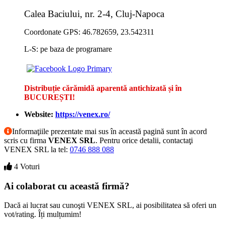
Calea Baciului, nr. 2-4, Cluj-Napoca
Coordonate GPS: 46.782659, 23.542311
L-S: pe baza de programare
Distribuție cărămidă aparentă antichizată și în
BUCUREȘTI!
Website:
https://venex.ro/
Informaţiile prezentate mai sus în această pagină sunt în acord
scris cu firma
VENEX SRL
. Pentru orice detalii, contactaţi
VENEX SRL la tel:
0746 888 088
4 Voturi
Ai colaborat cu această firmă?
Dacă ai lucrat sau cunoşti VENEX SRL, ai posibilitatea să oferi un
vot/rating. Îți mulțumim!