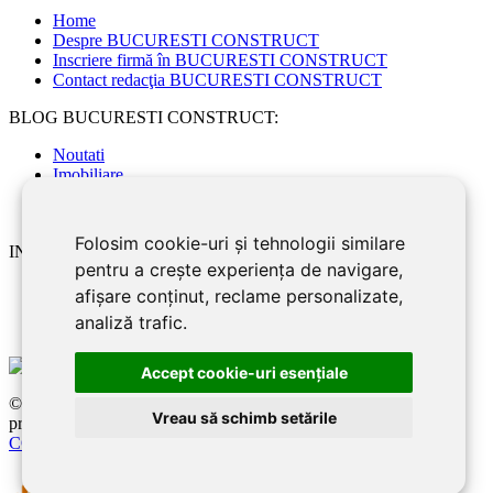
Home
Despre BUCURESTI CONSTRUCT
Inscriere firmă în BUCURESTI CONSTRUCT
Contact redacţia BUCURESTI CONSTRUCT
BLOG BUCURESTI CONSTRUCT:
Noutati
Imobiliare
Articole de specialitate
Sfaturi Utile
Folosim cookie-uri și tehnologii similare
INFORMATII UTILE:
pentru a crește experiența de navigare,
Modele de contracte
afișare conținut, reclame personalizate,
Declaratia de confidentialitate
analiză trafic.
Accept cookie-uri esenţiale
©2026
BUCURESTI CONSTRUCT
este un serviciu de
Vreau să schimb setările
promovare online pentru firme. Proiect digital dezvoltat de
LIVE
COMMUNICATIONS SRL
, J12/4191/2006, RO19492087