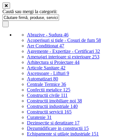
Caută sau mergi la categorii:
Abrazive - Sudura
46
Acoperisuri si tigle - Cosuri de fum
58
Aer Conditionat
47
Agremente - Expertize - Certificari
32
Amenajari interioare si exterioare
253
Arhitectura si Proiectare
44
Articole Sanitare
42
Ascensoare - Lifturi
9
Automatizari
80
Centrale Termice
36
Confectii metalice
125
Constructii civile
111
Constructii imobiliare noi
38
Constructii industriale
140
Constructii servicii
165
Curatenie
31
Dezinsectie si deratizare
17
Dezumidificare in constructii
15
Echipamente si utilaje industriale
151