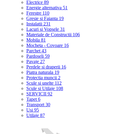
Electrice
89
Energie alternativa
51
Ferestre
110
Gresie si Faianta
19
Instalatii
231
Lacuri si Vopsele
31
Materiale de Constructii
106
Mobila
81
Mocheta - Covoare
16
Parchet
43
Pardoseli
59
Pavaje
27
Perdele si draperii
16
Piatra naturala
19
Protectia muncii
2
Scule si unelte
112
Scule si Utilaje
108
SERVICII
92
Tapet
6
Transport
30
Usi
95
Utilaje
87