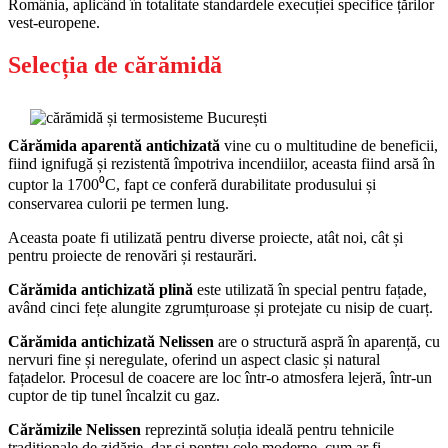
România, aplicând în totalitate standardele execuției specifice țărilor
vest-europene.
Selecția de cărămidă
Cărămida aparentă antichizată
vine cu o multitudine de beneficii,
fiind ignifugă și rezistentă împotriva incendiilor, aceasta fiind arsă în
cuptor la 1700⁰C, fapt ce conferă durabilitate produsului și
conservarea culorii pe termen lung.
Aceasta poate fi utilizată pentru diverse proiecte, atât noi, cât și
pentru proiecte de renovări și restaurări.
Cărămida antichizată plină
este utilizată în special pentru fațade,
având cinci fețe alungite zgrumțuroase și protejate cu nisip de cuarț.
Cărămida antichizată Nelissen
are o structură aspră în aparență, cu
nervuri fine și neregulate, oferind un aspect clasic și natural
fațadelor. Procesul de coacere are loc într-o atmosfera lejeră, într-un
cuptor de tip tunel încalzit cu gaz.
Cărămizile Nelissen
reprezintă soluția ideală pentru tehnicile
tradiționale de zidărie, dar și pentru cele moderne, cum ar fi