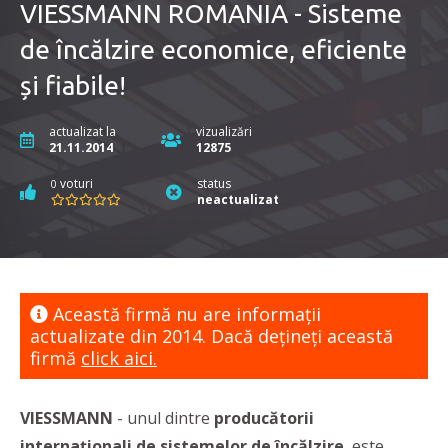
VIESSMANN ROMANIA - Sisteme
de încălzire economice, eficiente
și fiabile!
actualizat la
vizualizări
21.11.2014
12875
voturi
status
0
neactualizat
Această firmă nu are informaţii
actualizate din 2014. Dacă dețineți această
firmă
click aici.
VIESSMANN
- unul dintre
producătorii
internaționali de
sistemelor de încălzire
, este