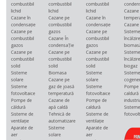
combustibil
combustibil
combustibil
condens
lichid
lichid
lichid
Cazane 
Cazane în
Cazane pe
Cazane în
temper
condensație
combustibil
condensație
Cazane
Cazane pe
gazos
Cazane pe
Sisteme
combustibil
Cazane În
combustibil
încălzir
gazos
condensaȚie
gazos
biomas
Cazane pe
Cazane pe
Cazane pe
Sisteme
combustibil
combustibil
combustibil
încălzir
solid
solid
solid
biogaz
Sisteme
Biomasa
Sisteme
Sisteme
solare
Cazane pe
solare
cogene
Sisteme
gaz de joasă
Sisteme
Pompe 
fotovoltaice
temperatură
fotovoltaice
caldură
Pompe de
Cazane de
Pompe de
industri
căldură
apă caldă
caldură
Sistem
Sisteme de
Tehnică de
Sisteme de
fotovol
ventilație
automatizare
ventilație
Aparate de
Sisteme
Aparate de
aer
solare
aer