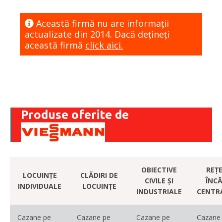
Această firmă nu are informaţii
actualizate din 2014. Dacă dețineți
această firmă
click aici.
Produse oferite de
OBIECTIVE
REȚE
LOCUINȚE
CLĂDIRI DE
CIVILE ȘI
ÎNCĂ
INDIVIDUALE
LOCUINȚE
INDUSTRIALE
CENTR
Cazane pe
Cazane pe
Cazane pe
Cazane 