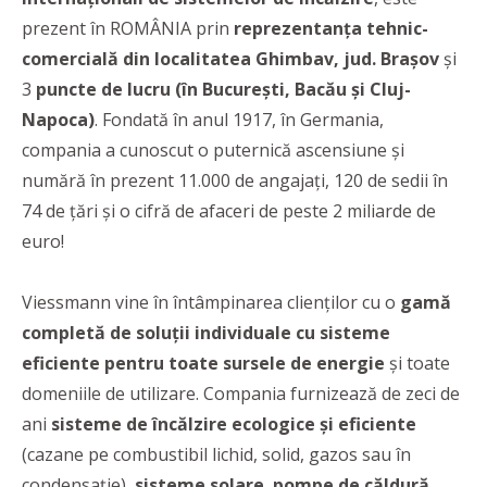
prezent în ROMÂNIA prin
reprezentanța tehnic-
comercială din localitatea Ghimbav, jud. Brașov
și
3
puncte de lucru (în București, Bacău și Cluj-
Napoca)
. Fondată în anul 1917, în Germania,
compania a cunoscut o puternică ascensiune și
numără în prezent 11.000 de angajați, 120 de sedii în
74 de țări și o cifră de afaceri de peste 2 miliarde de
euro!
Viessmann vine în întâmpinarea clienților cu o
gamă
completă de soluții individuale cu sisteme
eficiente pentru toate sursele de energie
și toate
domeniile de utilizare. Compania furnizează de zeci de
ani
sisteme de încălzire ecologice și eficiente
(cazane pe combustibil lichid, solid, gazos sau în
condensație),
sisteme solare
,
pompe de căldură
,