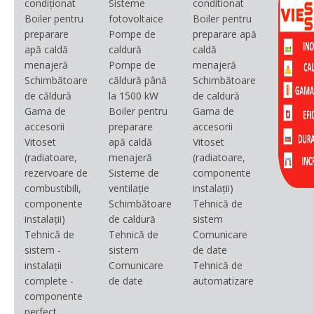
condiționat
Sisteme
conditionat
Boiler pentru
fotovoltaice
Boiler pentru
preparare
Pompe de
preparare apă
apă caldă
caldură
caldă
menajeră
Pompe de
menajeră
Schimbătoare
căldură până
Schimbătoare
de căldură
la 1500 kW
de caldură
Gama de
Boiler pentru
Gama de
accesorii
preparare
accesorii
Vitoset
apă caldă
Vitoset
(radiatoare,
menajeră
(radiatoare,
rezervoare de
Sisteme de
componente
combustibili,
ventilație
instalații)
componente
Schimbătoare
Tehnică de
instalații)
de caldură
sistem
Tehnică de
Tehnică de
Comunicare
sistem -
sistem
de date
instalații
Comunicare
Tehnică de
complete -
de date
automatizare
componente
perfect