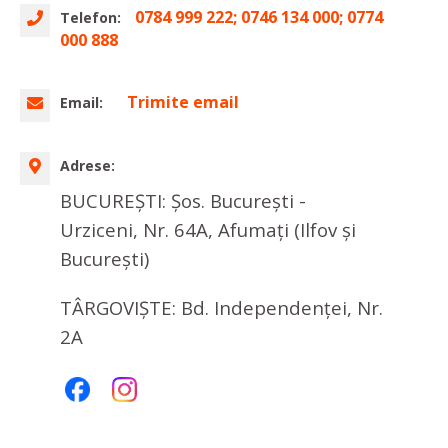
0784 999 222; 0746 134 000; 0774
Telefon:
000 888
Trimite email
Email:
Adrese:
BUCUREŞTI: Șos. București -
Urziceni, Nr. 64A, Afumați (Ilfov și
București)
TÂRGOVIŞTE: Bd. Independenței, Nr.
2A