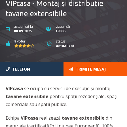
VIPcasa - Montaj și distribuție
tavane extensibile
actualizat la
vizualizări
08.09.2025
19885
voturi
status
8
actualizat
TELEFON
TRIMITE MESAJ
VIPcasa
se ocupă cu servicii de execuţie şi montaj
tavane extensibile
pentru spații rezedențiale, spații
comerciale sau spații publice.
Echipa
VIPcasa
realizează
tavane extensibile
din
materiale (certificată în Uniunea Europeană), 100%