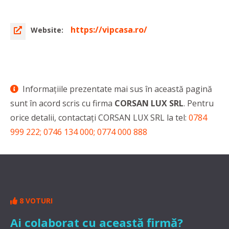
https://vipcasa.ro/
Website:
Informaţiile prezentate mai sus în această pagină
sunt în acord scris cu firma
CORSAN LUX SRL
. Pentru
orice detalii, contactaţi CORSAN LUX SRL la tel:
0784
999 222; 0746 134 000; 0774 000 888
8 VOTURI
Ai colaborat cu această firmă?