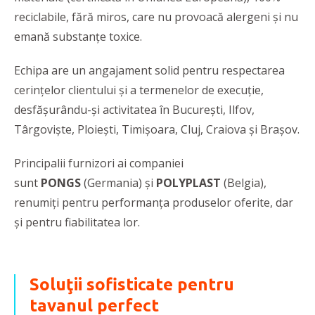
reciclabile, fără miros, care nu provoacă alergeni și nu
emană substanțe toxice.
Echipa are un angajament solid pentru respectarea
cerinţelor clientului şi a termenelor de execuţie,
desfăşurându-şi activitatea în Bucureşti, Ilfov,
Târgovişte, Ploieşti, Timişoara, Cluj, Craiova şi Braşov.
Principalii furnizori ai companiei
sunt
PONGS
(Germania) și
POLYPLAST
(Belgia),
renumiţi pentru performanţa produselor oferite, dar
şi pentru fiabilitatea lor.
Soluţii sofisticate pentru
tavanul perfect