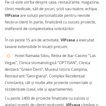
Fie că este vorba despre case, restaurante, magazine,
clinici medicale, săli de jocuri, școli sau teatre, echipa
VIPcasa
are soluţii personalizate pentru nevoile
fiecărui client în parte, finalizând cu succes proiecte,
indiferent de complexitatea solicitărilor.
În cei peste 15 ani de activitate,
VIPcasa
a executat
tavane extensibile în locații precum:
Hotel Ramada Sibiu, Retea de Bar-Casino “Las
Vegas”, Clinica stomatologică “OPTISAN”, Clinica
dentară “Green Dent”, Museul Istoric Campina,
Restaurant “Georgiana”, Complex Rezidențial
Constanța, cât și multe alte proiecte comerciale și
rezidențiale (case, vile și apartamente).
Cu peste 2400 de proiecte finalizate cu succes și
același număr de clienți mulțumiți,
VIPcasa
rămâne o