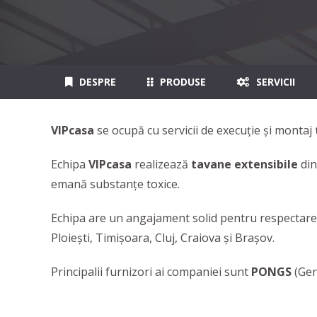
DESPRE
PRODUSE
SERVICII
VIPcasa
se ocupă cu servicii de execuţie şi montaj
Echipa
VIPcasa
realizează
tavane extensibile
din
emană substanțe toxice.
Echipa are un angajament solid pentru respectarea c
Ploieşti, Timişoara, Cluj, Craiova şi Braşov.
Principalii furnizori ai companiei sunt
PONGS
(Ger