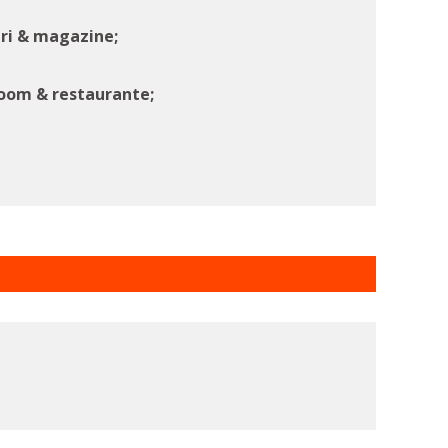
uri & magazine;
room & restaurante;