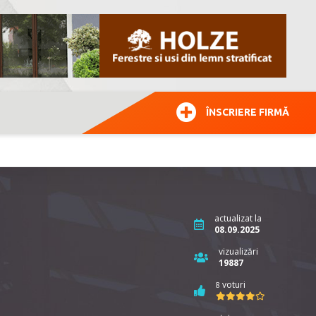
ÎNSCRIERE FIRMĂ
actualizat la
08.09.2025
vizualizări
19887
voturi
8