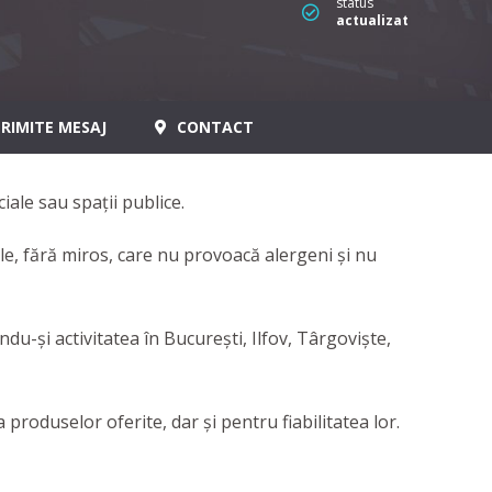
status
actualizat
RIMITE MESAJ
CONTACT
iale sau spații publice.
le, fără miros, care nu provoacă alergeni și nu
u-şi activitatea în Bucureşti, Ilfov, Târgovişte,
roduselor oferite, dar şi pentru fiabilitatea lor.