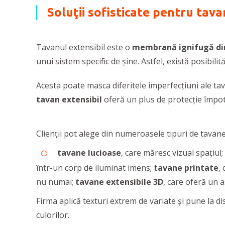
Soluţii sofisticate pentru tav
Tavanul extensibil este o
membrană ignifugă di
unui sistem specific de șine. Astfel, există posibil
Acesta poate masca diferitele imperfecțiuni ale tav
tavan extensibil
oferă un plus de protecţie împotr
Clienții pot alege din numeroasele tipuri de tavan
tavane lucioase
, care măresc vizual spațiul;
într-un corp de iluminat imens;
tavane printate
,
nu numai;
tavane extensibile 3D
, care oferă un a
Firma aplică texturi extrem de variate și pune la dis
culorilor.