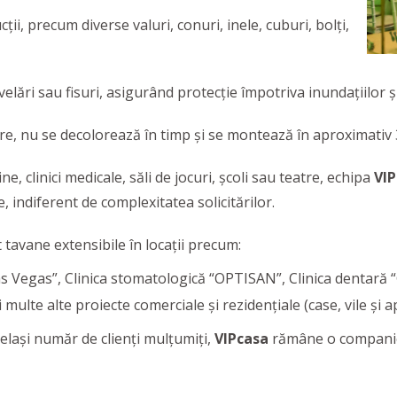
ii, precum diverse valuri, conuri, inele, cuburi, bolți,
elări sau fisuri, asigurând protecție împotriva inundațiilor 
re, nu se decolorează în timp și se montează în aproximativ 3
, clinici medicale, săli de jocuri, școli sau teatre, echipa
VI
e, indiferent de complexitatea solicitărilor.
 tavane extensibile în locații precum:
s Vegas”, Clinica stomatologică “OPTISAN”, Clinica dentară
multe alte proiecte comerciale și rezidențiale (case, vile și 
celași număr de clienți mulțumiți,
VIPcasa
rămâne o companie d