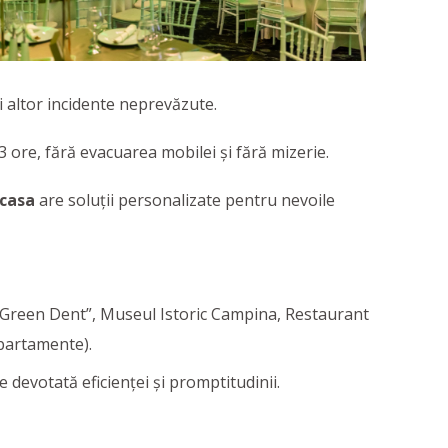
și altor incidente neprevăzute.
 ore, fără evacuarea mobilei şi fără mizerie.
Pcasa
are soluţii personalizate pentru nevoile
 “Green Dent”, Museul Istoric Campina, Restaurant
apartamente).
evotată eficienţei și promptitudinii.