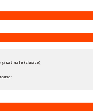
i satinate (clasice);
noase;