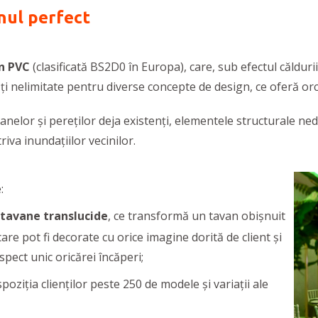
anul perfect
n PVC
(clasificată BS2D0 în Europa), care, sub efectul căldur
ități nelimitate pentru diverse concepte de design, ce oferă o
anelor și pereților deja existenți, elementele structurale ned
iva inundaţiilor vecinilor.
e:
tavane translucide
, ce transformă un tavan obișnuit
 care pot fi decorate cu orice imagine dorită de client și
spect unic oricărei încăperi;
poziția clienților peste 250 de modele și variații ale