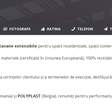
FOTOGRAFII
RATING
TELEFON
T
tavane extensibile
pentru spații rezedențiale, spații comerc
 materiale (certificată în Uniunea Europeană), 100% reciclabi
erinţelor clientului şi a termenelor de execuţie, desfăşurând
mania) și
POLYPLAST
(Belgia), renumiţi pentru performanţa p