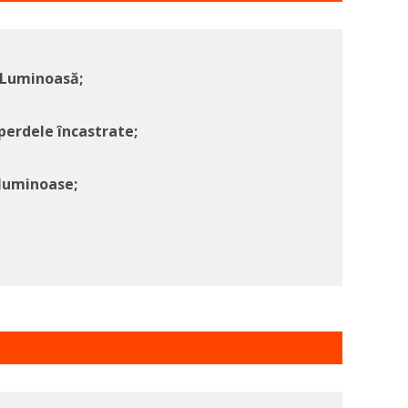
 Luminoasă;
perdele încastrate;
 luminoase;