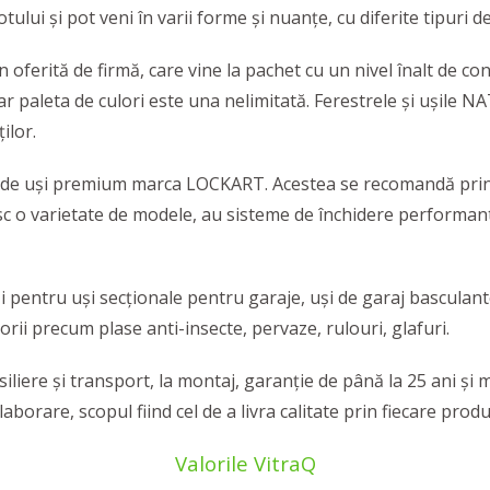
tului și pot veni în varii forme și nuanțe, cu diferite tipuri d
erită de firmă, care vine la pachet cu un nivel înalt de confo
r paleta de culori este una nelimitată. Ferestrele și ușile NA
ilor.
e de uși premium marca LOCKART. Acestea se recomandă prin s
sc o varietate de modele, au sisteme de închidere performante
i pentru uși secționale pentru garaje, uși de garaj basculante
orii precum plase anti-insecte, pervaze, rulouri, glafuri.
onsiliere și transport, la montaj, garanție de până la 25 ani 
aborare, scopul fiind cel de a livra calitate prin fiecare produs
Valorile VitraQ