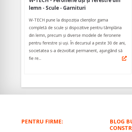
W-TECH - Feronerie uși și ferestre din
lemn - Scule - Garnituri
W-TECH pune la dispoziția clienților gama
completă de scule și dispozitive pentru tâmplăria
din lemn, precum și diverse modele de feronerie
pentru ferestre și uși. În decursul a peste 30 de ani,
societatea s-a dezvoltat permanent, ajungând să
fie re...
PENTRU FIRME:
BLOG B
CONSTR