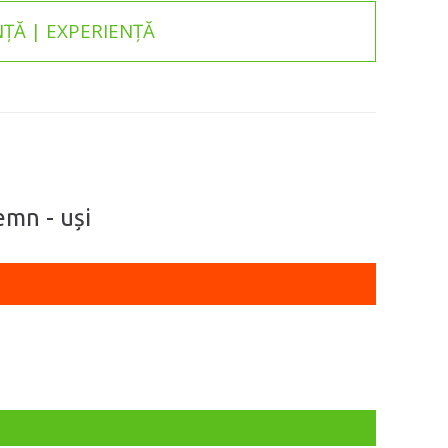
ȚĂ | EXPERIENȚĂ
emn - uși