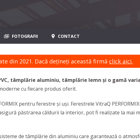
FOTOGRAFII
CONTACT
ate din 2021. Dacă dețineți această firmă
click aici.
VC, tâmplărie aluminiu, tâmplărie lemn și o gamă varia
oderne cu fiecare produs oferit.
FORMIX pentru ferestre și uși. Ferestrele VitraQ PERFORMIX s
sigură păstrarea căldurii la interior, pot fi realizate la mai
 sisteme de tâmplărie din aluminiu care garantează o atmosfe