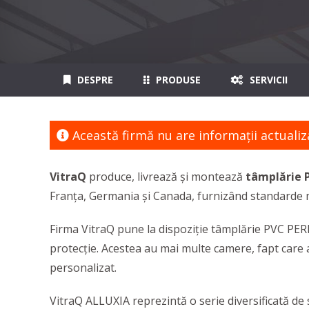
DESPRE
PRODUSE
SERVICII
Această firmă nu are informaţii actualiz
VitraQ
produce, livrează și montează
tâmplărie P
Franța, Germania și Canada, furnizând standarde m
Firma VitraQ pune la dispoziție tâmplărie PVC PER
protecție. Acestea au mai multe camere, fapt care a
personalizat.
VitraQ ALLUXIA reprezintă o serie diversificată de