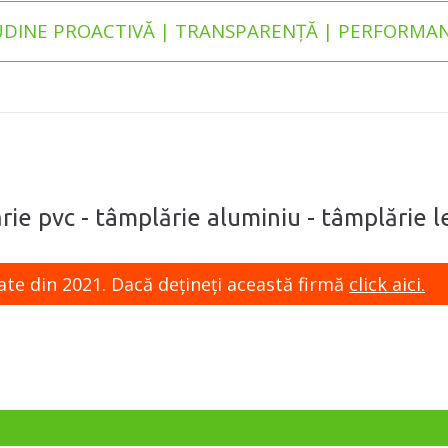
UDINE PROACTIVĂ | TRANSPARENȚĂ | PERFORMAN
ărie pvc - tâmplărie aluminiu - tâmplărie l
ate din 2021. Dacă dețineți această firmă
click aici.