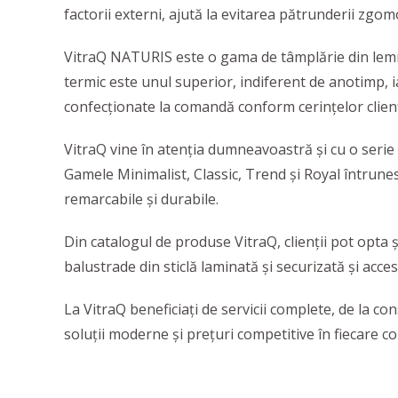
factorii externi, ajută la evitarea pătrunderii zgomo
VitraQ NATURIS este o gama de tâmplărie din lemn of
termic este unul superior, indiferent de anotimp, ia
confecționate la comandă conform cerințelor clienț
VitraQ vine în atenția dumneavoastră și cu o seri
Gamele Minimalist, Classic, Trend și Royal întrune
remarcabile și durabile.
Din catalogul de produse VitraQ, clienții pot opta ș
balustrade din sticlă laminată și securizată și acces
La VitraQ beneficiați de servicii complete, de la c
soluții moderne și prețuri competitive în fiecare col