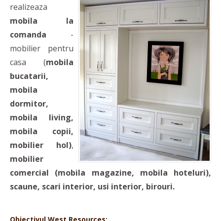
realizeaza
mobila la
comanda
-
mobilier pentru
casa (
mobila
bucatarii,
mobila
dormitor,
mobila living,
mobila copii,
mobilier hol)
,
mobilier
comercial (mobila magazine, mobila hoteluri),
scaune, scari interior, usi interior, birouri.
Obiectivul West Resources: