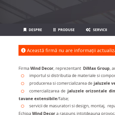
DESPRE
PRODUSE
SERVICII
Această firmă nu are informaţii actualiz
Firma
Wind Decor
, reprezentant
DiMax Group
, a
importul si distributia de materiale si comp
producerea si comercializarea de
jaluzele v
comercializarea de
jaluzele orizontale di
tavane extensibile
/false;
servicii de masuratori si design, montaj, repar
Echipa
Wind Decor
a raspuns intotdeauna provocar