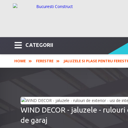
CATEGORII
HOME
FERESTRE
JALUZELE SI PLASE PENTRU FEREST
WIND DECOR - jaluzele - rulouri d
de garaj