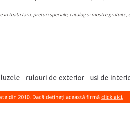
 in toata tara: preturi speciale, catalog si mostre gratuite,
luzele - rulouri de exterior - usi de interio
ate din 2010. Dacă dețineți această firmă
click aici.