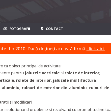
FOTOGRAFII
CONTACT
ate din 2010. Dacă dețineți această firmă
click aici.
re ca obiect principal de activitate:
onente pentru
jaluzele verticale
si
rolete de interior
;
erticale
,
rolete de interior
,
jaluzele multifactura
;
n aluminiu
,
rulouri de exterior din aluminiu
,
rulouri de
atii si modificari.
ii solutionand probleme si rezolvand cu promptitudine toat