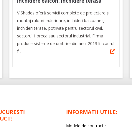
închidere balcon, închidere terasă
V Shades oferă servicii complete de proiectare și
montaj rulouri exterioare, închideri balcoane și
închideri terase, potrivite pentru sectorul civil,
sectorul Horeca sau sectorul industrial. Firma
produce sisteme de umbrire din anul 2013 în cadrul
f...
UCURESTI
INFORMATII UTILE:
UCT:
Modele de contracte