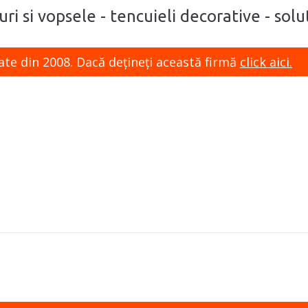
uri si vopsele - tencuieli decorative - sol
ate din 2008. Dacă dețineți această firmă
click aici.