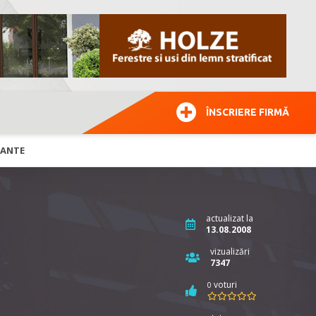
ÎNSCRIERE FIRMĂ
LANTE
actualizat la
13.08.2008
vizualizări
7347
voturi
0