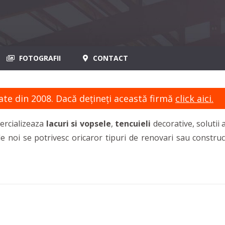
FOTOGRAFII
CONTACT
ate din 2008. Dacă dețineți această firmă
click aici.
ercializeaza
lacuri si vopsele
,
tencuieli
decorative, solutii 
te de noi se potrivesc oricaror tipuri de renovari sau const