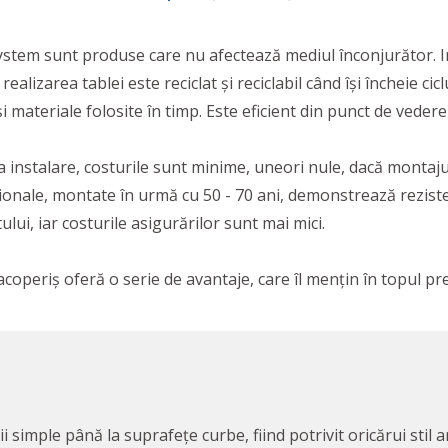
System sunt produse care nu afectează mediul înconjurător. I
ealizarea tablei este reciclat și reciclabil când își încheie c
i materiale folosite în timp. Este eficient din punct de vedere
la instalare, costurile sunt minime, uneori nule, dacă montajul
ționale, montate în urmă cu 50 - 70 ani, demonstrează reziste
lui, iar costurile asigurărilor sunt mai mici.
 acoperiș oferă o serie de avantaje, care îl mențin în topul pref
i simple până la suprafețe curbe, fiind potrivit oricărui stil a