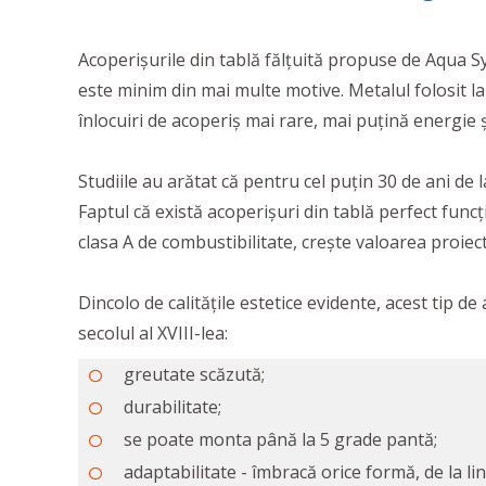
Acoperișurile din tablă fălțuită propuse de Aqua 
este minim din mai multe motive. Metalul folosit la r
înlocuiri de acoperiș mai rare, mai puțină energie ș
Studiile au arătat că pentru cel puțin 30 de ani de 
Faptul că există acoperișuri din tablă perfect func
clasa A de combustibilitate, crește valoarea proiectu
Dincolo de calitățile estetice evidente, acest tip de
secolul al XVIII-lea:
greutate scăzută;
durabilitate;
se poate monta până la 5 grade pantă;
adaptabilitate - îmbracă orice formă, de la lini