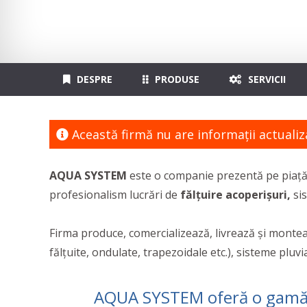
DESPRE
PRODUSE
SERVICII
Această firmă nu are informaţii actualiz
AQUA SYSTEM
este o companie prezentă pe piață d
profesionalism lucrări de
fălțuire acoperișuri,
si
Firma produce, comercializează, livrează și monteaz
fălțuite, ondulate, trapezoidale etc.), sisteme pluv
AQUA SYSTEM oferă o gamă ex