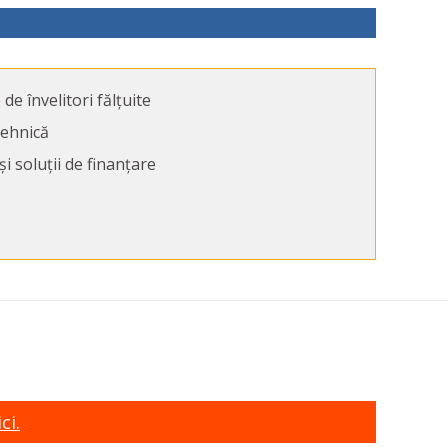
de învelitori fălțuite
tehnică
i soluții de finanțare
ci.