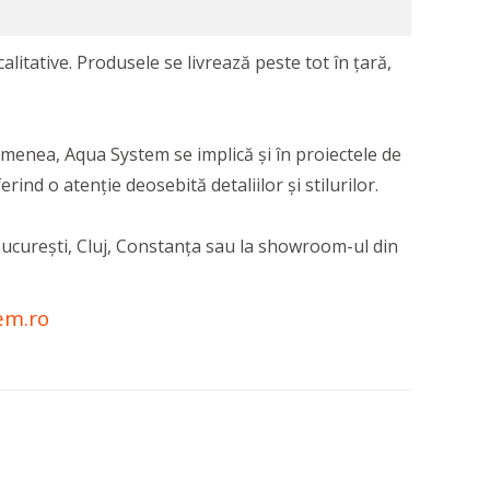
litative. Produsele se livrează peste tot în țară,
emenea, Aqua System se implică și în proiectele de
rind o atenție deosebită detaliilor și stilurilor.
n Bucureşti, Cluj, Constanţa sau la showroom-ul din
em.ro