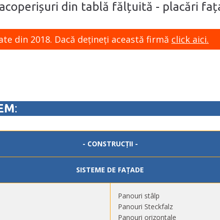
acoperișuri din tablă fălțuită - placări fa
ate din 2018. Dacă dețineți această firmă
click aici.
EM
:
- CONSTRUCȚII -
SISTEME DE FAȚADE
Panouri stâlp
Panouri Steckfalz
Panouri orizontale