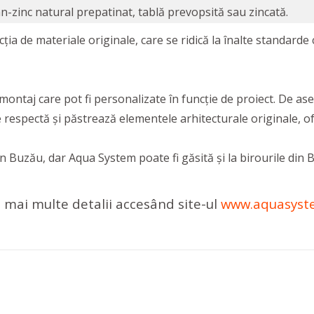
an-zinc natural prepatinat, tablă prevopsită sau zincată.
 de materiale originale, care se ridică la înalte standarde ca
ontaj care pot fi personalizate în funcţie de proiect. De as
e respectă şi păstrează elementele arhitecturale originale, ofe
ă în Buzău, dar Aqua System poate fi găsită şi la birourile di
i mai multe detalii accesând site-ul
www.aquasyst