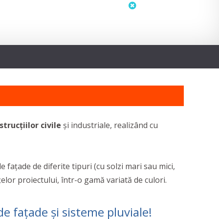
status
neactualizat
strucțiilor civile
și industriale, realizând cu
fațade de diferite tipuri (cu solzi mari sau mici,
elor proiectului, într-o gamă variată de culori.
 fațade și sisteme pluviale!