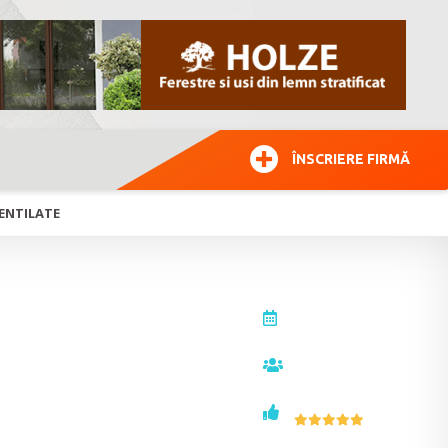
ÎNSCRIERE FIRMĂ
VENTILATE
actualizat la
26.07.2018
vizualizări
e
11269
voturi
2