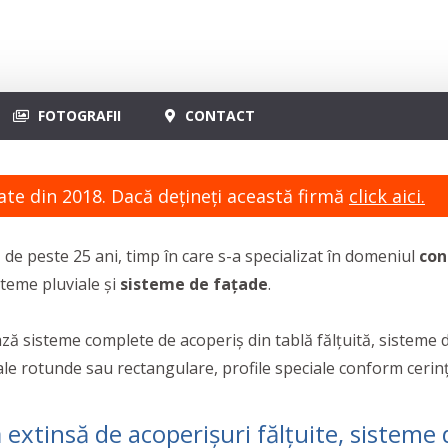
FOTOGRAFII
CONTACT
ate din 2018. Dacă dețineți această firmă
click aici.
e peste 25 ani, timp în care s-a specializat în domeniul
con
steme pluviale și
sisteme de fațade
.
ă sisteme complete de acoperiș din tablă fălțuită, sisteme de 
iale rotunde sau rectangulare, profile speciale conform cerinț
tinsă de acoperișuri fălțuite, sisteme de