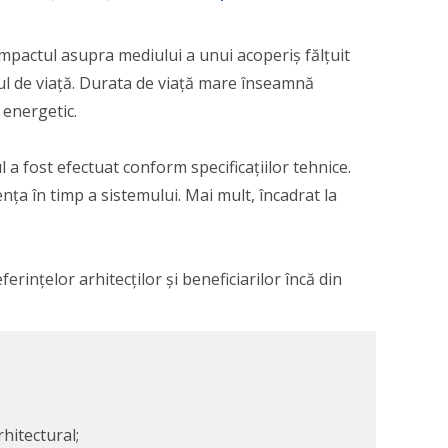
mpactul asupra mediului a unui acoperiș fălțuit
iclul de viață. Durata de viață mare înseamnă
 energetic.
 a fost efectuat conform specificațiilor tehnice.
nța în timp a sistemului. Mai mult, încadrat la
erințelor arhitecților și beneficiarilor încă din
rhitectural;