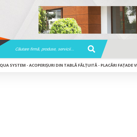
QUA SYSTEM - ACOPERIȘURI DIN TABLĂ FĂLȚUITĂ - PLACĂRI FAȚADE 
șuri din tablă fălțuită - Placări fațad