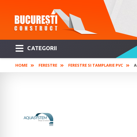
CATEGORII
HOME
FERESTRE
FERESTRE SI TAMPLARIE PVC
A
AQUA SYSTEM - Acoperi
ventilate