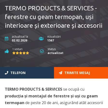
TERMO PRODUCTS & SERVICES -
ferestre cu geam termopan, uși
interioare și exterioare și accesorii
actualizat la
vizualizări
02.02.2026
1567
voturi
status
1
actualizat
TELEFON
TRIMITE MESAJ
TERMO PRODUCTS & SERVICES
se ocupă cu
producţia şi montajul de ferestre și uși cu geam
termopan
de peste 20 de ani, asigurând atât accesorii