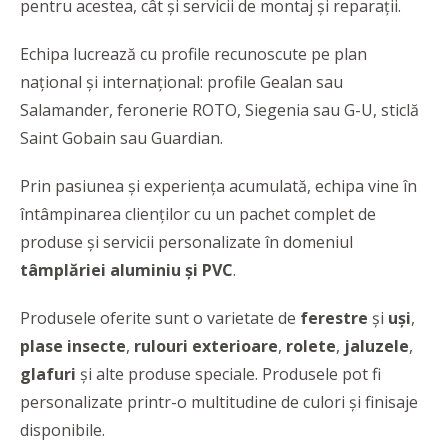
pentru acestea, cât și servicii de montaj și reparații.
Echipa lucrează cu profile recunoscute pe plan
național și internațional: profile Gealan sau
Salamander, feronerie ROTO, Siegenia sau G-U, sticlă
Saint Gobain sau Guardian.
Prin pasiunea şi experiența acumulată, echipa vine în
întâmpinarea clienţilor cu un pachet complet de
produse și servicii personalizate în domeniul
tâmplăriei aluminiu și PVC
.
Produsele oferite sunt o varietate de
ferestre
şi
uşi
,
plase insecte
,
rulouri exterioare
,
rolete
,
jaluzele
,
glafuri
şi alte produse speciale. Produsele pot fi
personalizate printr-o multitudine de culori și finisaje
disponibile.