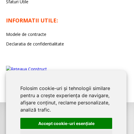
Sfaturi Utile
INFORMATII UTILE:
Modele de contracte
Declaratia de confidentialitate
Folosim cookie-uri și tehnologii similare
pentru a crește experiența de navigare,
afișare conținut, reclame personalizate,
analiză trafic.
©2026
BUCURESTI CONSTRUCT
este un serviciu de promovare online
Accept cookie-uri esenţiale
pentru firme. Proiect digital dezvoltat de
LIVE COMMUNICATIONS SRL
,
J12/4191/2006, RO19492087