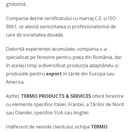
ghilotină.
Compania deţine certificatului cu marcaj C.E. şi ISO
9001, ce atestă seriozitatea și profesionalismul de
care dă societatea dovadă.
Datorită experienţei acumulate, compania s-a
specializat pe ferestre pentru piaţa din România, dar
în acelaşi timp a diversificat producţia adaptându-şi
produsele pentru
export
în ţările din Europa sau
America.
Astfel,
TERMO PRODUCTS & SERVICES
oferă ferestre
cu elemente specifice Italiei, Franţei, a Ţărilor de Nord
sau Olandei, specifice SUA sau Angliei.
Indiferent de nevoile clientului, echipa
TERMO