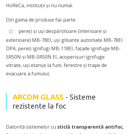
HoReCa, instituții și nu numai.
Din gama de produse fac parte:
pereţi şi uşi despărţitoare (interioare şi
exterioare) MB-78EI, uşi glisante automate MB-78EI
DPA, pereţi ignifugi MB-118EI, faţade ignifuge MB-
SR50N şi MB-SR50N EI, acoperişuri ignifuge
vitrate, uși etanșe la fum, ferestre şi trape de
evacuare a fumului;
ARCOM GLASS
- Sisteme
rezistente la foc
Datorită sistemelor cu
sticlă transparentă antifoc
,