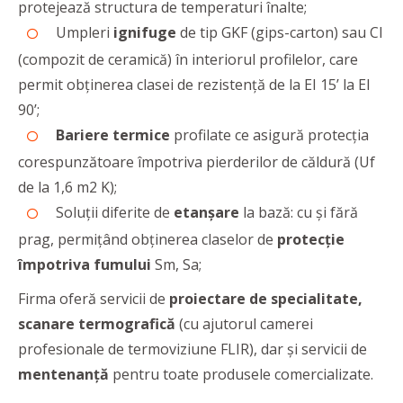
protejează structura de temperaturi înalte;
Umpleri
ignifuge
de tip GKF (gips-carton) sau CI
(compozit de ceramică) în interiorul profilelor, care
permit obţinerea clasei de rezistență de la EI 15’ la EI
90’;
Bariere termice
profilate ce asigură protecţia
corespunzătoare împotriva pierderilor de căldură (Uf
de la 1,6 m2 K);
Soluţii diferite de
etanşare
la bază: cu şi fără
prag, permiţând obţinerea claselor de
protecţie
împotriva fumului
Sm, Sa;
Firma oferă servicii de
proiectare de specialitate,
scanare termografică
(cu ajutorul camerei
profesionale de termoviziune FLIR), dar și servicii de
mentenanță
pentru toate produsele comercializate.