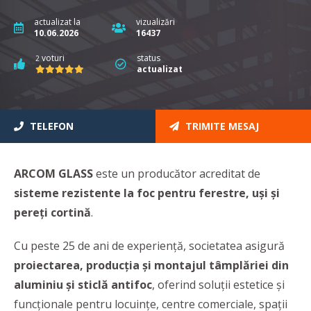
actualizat la
vizualizări
10.06.2026
16437
voturi
status
2
actualizat
TELEFON
TRIMITE MESAJ
ARCOM GLASS
este un producător acreditat de
sisteme rezistente la foc pentru ferestre, uși și
pereți cortină
.
Cu peste 25 de ani de experiență, societatea asigură
proiectarea, producția și montajul tâmplăriei din
aluminiu și sticlă antifoc
, oferind soluții estetice și
funcționale pentru locuințe, centre comerciale, spații