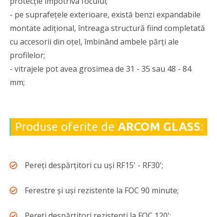
protecţie împotriva focului;
- pe suprafeţele exterioare, există benzi expandabile
montate adiţional, întreaga structură fiind completată
cu accesorii din oţel, îmbinând ambele părţi ale
profilelor;
- vitrajele pot avea grosimea de 31 - 35 sau 48 - 84
mm;
Produse oferite de
ARCOM GLASS
:
Pereți despărțitori cu uși RF15' - RF30';
Ferestre și uși rezistente la FOC 90 minute;
Pereți despărțitori rezistenți la FOC 120';