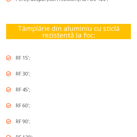
Tâmplărie din aluminiu cu sticlă
rezistentă la foc:
RF 15';
RF 30';
RF 45';
RF 60';
RF 90';