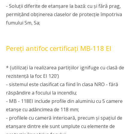
- Soluţii diferite de etanşare la bază: cu şi fără prag,
permiţând obţinerea claselor de protecţie împotriva
fumului Sm, Sa;
Pereți antifoc certificați MB-118 EI
* (utilizaţi la realizarea partiţiilor ignifuge cu clasă de
rezistenţă la foc EI 120’)
- sistemul este clasificat ca fiind în clasa NRO - fără
răspândire a focului la incendiu;
- MB - 118EI include profile din aluminiu cu 5 camere
etanşe cu adâncimea de 118 mm;
- profilele cu cameră interioară, precum şi spaţiul de
etanşare dintre ele sunt umplute cu elemente de