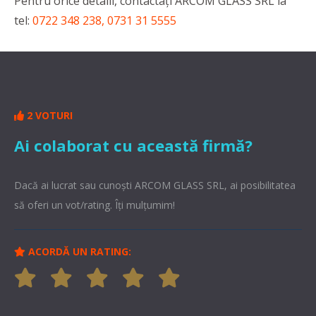
Pentru orice detalii, contactaţi ARCOM GLASS SRL la
tel:
0722 348 238, 0731 31 5555
2 VOTURI
Ai colaborat cu această firmă?
Dacă ai lucrat sau cunoşti ARCOM GLASS SRL, ai posibilitatea
să oferi un vot/rating. Îți mulțumim!
ACORDĂ UN RATING: