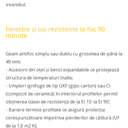
incendiul;
Ferestre și uși rezistente la foc 90
minute
Geam antifoc simplu sau dublu cu grosimea de până la
49 mm;
- Accesorii din oţel şi benzi expandabile ce protejează
structura de temperaturi înalte;
- Umpleri ignifuge de tip GKF (gips-carton) sau CI
(compozit de ceramică) în interiorul profilelor permit
obţinerea clasei de rezistență de la EI 15’ la EI 90’;
- Bariere termice profilate ce asigură protecţia
corespunzătoare împotriva pierderilor de căldură (Uf
de la 1,6 m2 K);