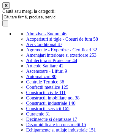
Caută sau mergi la categorii:
Abrazive - Sudura
46
Acoperisuri si tigle - Cosuri de fum
58
Aer Conditionat
47
Agremente - Expertize - Certificari
32
Amenajari interioare si exterioare
253
Arhitectura si Proiectare
44
Articole Sanitare
42
Ascensoare - Lifturi
9
Automatizari
80
Centrale Termice
36
Confectii metalice
125
Constructii civile
111
Constructii imobiliare noi
38
Constructii industriale
140
Constructii servicii
165
Curatenie
31
Dezinsectie si deratizare
17
Dezumidificare in constructii
15
Echipamente si utilaje industriale
151