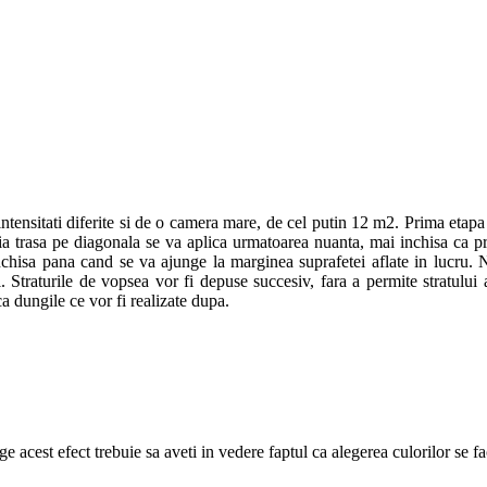
tensitati diferite si de o camera mare, de cel putin 12 m2. Prima etapa
ia trasa pe diagonala se va aplica urmatoarea nuanta, mai inchisa ca pr
chisa pana cand se va ajunge la marginea suprafetei aflate in lucru. Nuan
ri. Straturile de vopsea vor fi depuse succesiv, fara a permite stratului
ca dungile ce vor fi realizate dupa.
e acest efect trebuie sa aveti in vedere faptul ca alegerea culorilor se fa