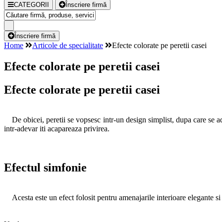
CATEGORII
Înscriere firmă
Înscriere firmă
Home
Articole de specialitate
Efecte colorate pe peretii casei
Efecte colorate pe peretii casei
Efecte colorate pe peretii casei
De obicei, peretii se vopsesc intr-un design simplist, dupa care se ad
intr-adevar iti acapareaza privirea.
Efectul simfonie
Acesta este un efect folosit pentru amenajarile interioare elegante si s