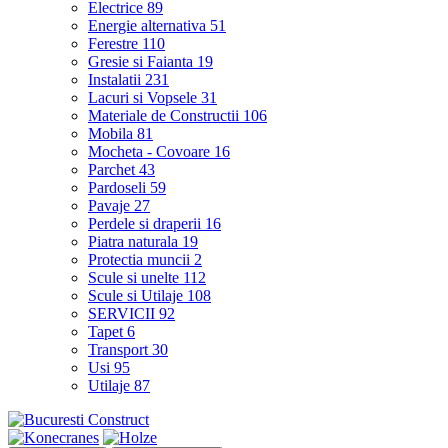
Electrice
89
Energie alternativa
51
Ferestre
110
Gresie si Faianta
19
Instalatii
231
Lacuri si Vopsele
31
Materiale de Constructii
106
Mobila
81
Mocheta - Covoare
16
Parchet
43
Pardoseli
59
Pavaje
27
Perdele si draperii
16
Piatra naturala
19
Protectia muncii
2
Scule si unelte
112
Scule si Utilaje
108
SERVICII
92
Tapet
6
Transport
30
Usi
95
Utilaje
87