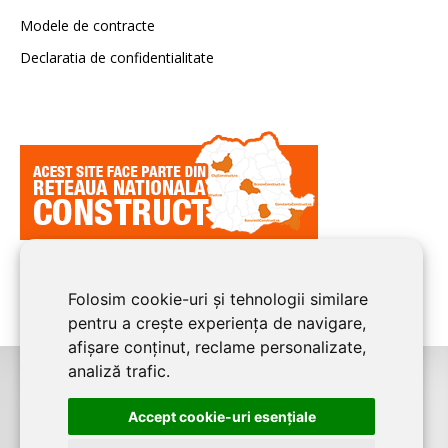
Modele de contracte
Declaratia de confidentialitate
Folosim cookie-uri și tehnologii similare
pentru a crește experiența de navigare,
afișare conținut, reclame personalizate,
analiză trafic.
©2026
BUCURESTI CONSTRUCT
este un serviciu de promovare online
Accept cookie-uri esenţiale
pentru firme. Proiect digital dezvoltat de
LIVE COMMUNICATIONS SRL
,