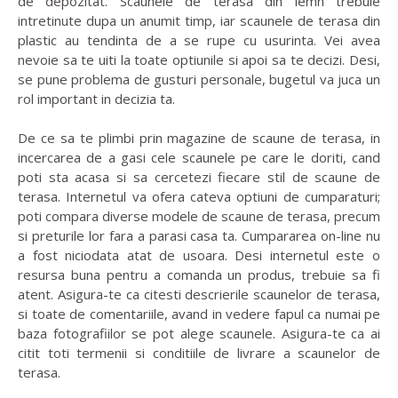
de depozitat. Scaunele de terasa din lemn trebuie
intretinute dupa un anumit timp, iar scaunele de terasa din
plastic au tendinta de a se rupe cu usurinta. Vei avea
nevoie sa te uiti la toate optiunile si apoi sa te decizi. Desi,
se pune problema de gusturi personale, bugetul va juca un
rol important in decizia ta.
De ce sa te plimbi prin magazine de scaune de terasa, in
incercarea de a gasi cele scaunele pe care le doriti, cand
poti sta acasa si sa cercetezi fiecare stil de scaune de
terasa. Internetul va ofera cateva optiuni de cumparaturi;
poti compara diverse modele de scaune de terasa, precum
si preturile lor fara a parasi casa ta. Cumpararea on-line nu
a fost niciodata atat de usoara. Desi internetul este o
resursa buna pentru a comanda un produs, trebuie sa fi
atent. Asigura-te ca citesti descrierile scaunelor de terasa,
si toate de comentariile, avand in vedere fapul ca numai pe
baza fotografiilor se pot alege scaunele. Asigura-te ca ai
citit toti termenii si conditiile de livrare a scaunelor de
terasa.