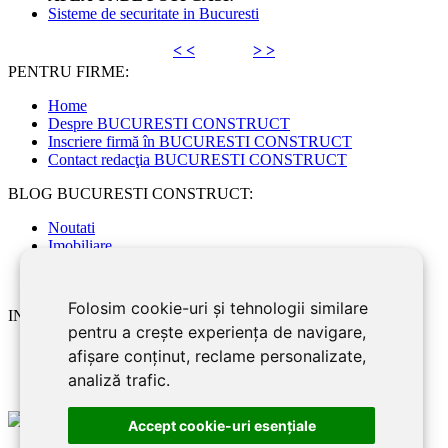
Sisteme de securitate in Bucuresti
< <
> >
PENTRU FIRME:
Home
Despre BUCURESTI CONSTRUCT
Inscriere firmă în BUCURESTI CONSTRUCT
Contact redacţia BUCURESTI CONSTRUCT
BLOG BUCURESTI CONSTRUCT:
Noutati
Imobiliare
Articole de specialitate
Sfaturi Utile
Folosim cookie-uri și tehnologii similare
INFORMATII UTILE:
pentru a crește experiența de navigare,
Modele de contracte
afișare conținut, reclame personalizate,
Declaratia de confidentialitate
analiză trafic.
Accept cookie-uri esenţiale