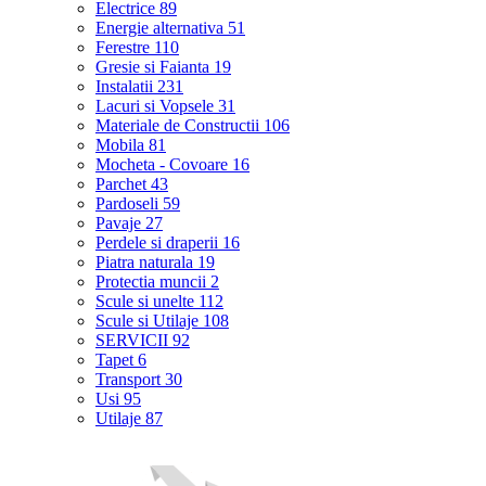
Electrice
89
Energie alternativa
51
Ferestre
110
Gresie si Faianta
19
Instalatii
231
Lacuri si Vopsele
31
Materiale de Constructii
106
Mobila
81
Mocheta - Covoare
16
Parchet
43
Pardoseli
59
Pavaje
27
Perdele si draperii
16
Piatra naturala
19
Protectia muncii
2
Scule si unelte
112
Scule si Utilaje
108
SERVICII
92
Tapet
6
Transport
30
Usi
95
Utilaje
87