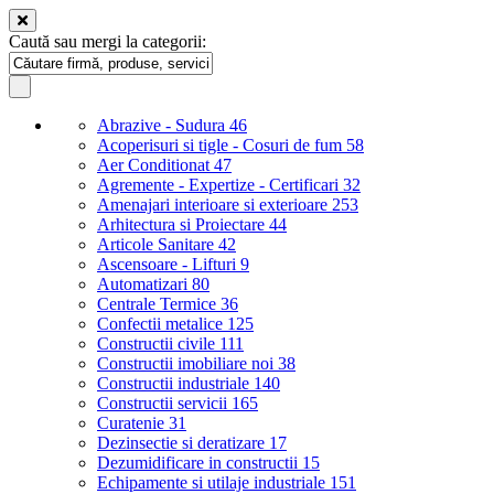
Caută sau mergi la categorii:
Abrazive - Sudura
46
Acoperisuri si tigle - Cosuri de fum
58
Aer Conditionat
47
Agremente - Expertize - Certificari
32
Amenajari interioare si exterioare
253
Arhitectura si Proiectare
44
Articole Sanitare
42
Ascensoare - Lifturi
9
Automatizari
80
Centrale Termice
36
Confectii metalice
125
Constructii civile
111
Constructii imobiliare noi
38
Constructii industriale
140
Constructii servicii
165
Curatenie
31
Dezinsectie si deratizare
17
Dezumidificare in constructii
15
Echipamente si utilaje industriale
151