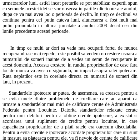
urmatoarelor luni, astfel incat preturile se pot stabiliza; expertii spun
ca semnele acestei idei se vor observa in partile ulterioare ale anului,
dupa ce va mai avea loc o perioada de declin. In timp ce declinul va
continua pentru cel putin cateva luni, alunecarea a fost mult mai
putin pronuntata in ultima jumatate a anului 2009 decat cea din
lunile precedente acestei perioade.
In timp ce multi ar dori sa vada rata ocuparii fortei de munca
recuperandu-se mai repede, este posibil sa vedem o crestere usoara a
numarului de someri inainte de a vedea un semn de recuperare in
acest domeniu. Aceasta crestere, in randul proprietarilor de case fara
loc de munca va avea cu siguranta, un impact asupra ratei ipotecare.
Rata neplatilor este in corelatie directa cu numarul de someri din
tara, in prezent.
Standardele ipotecare ar putea, de asemenea, sa creasca pentru a
se evita unele dintre problemele de creditare care au aparut ca
urmare a standardelor mai mici de calificare cerute de Administratia
Federala pentru Locuinte. Datorita standardelor relaxate cerute
pentru unii debitori pentru a obtine credite ipotecare, a existat si
acordarea unui supliment de credite pentru locuinte, in care
capacitatea proprietarilor de a plati ratele era oarecum discutabila.
Pentru a evita creditele ipotecare acordate proprietarilor care nu sunt
in masura sa plateasca pentru ele, va fi nevoie de cerinte de calificare