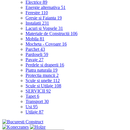
Electrice
89
Energie alternativa
51
Ferestre
110
Gresie si Faianta
19
Instalatii
231
Lacuri si Vopsele
31
Materiale de Constructii
106
Mobila
81
Mocheta - Covoare
16
Parchet
43
Pardoseli
59
Pavaje
27
Perdele si draperii
16
Piatra naturala
19
Protectia muncii
2
Scule si unelte
112
Scule si Utilaje
108
SERVICII
92
Tapet
6
Transport
30
Usi
95
Utilaje
87