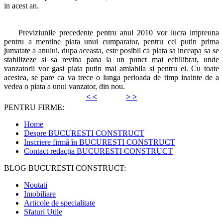
in acest an.
Previziunile precedente pentru anul 2010 vor lucra impreuna
pentru a mentine piata unui cumparator, pentru cel putin prima
jumatate a anului, dupa aceasta, este posibil ca piata sa inceapa sa se
stabilizeze si sa revina pana la un punct mai echilibrat, unde
vanzatorii vor gasi piata putin mai amiabila si pentru ei. Cu toate
acestea, se pare ca va trece o lunga perioada de timp inainte de a
vedea o piata a unui vanzator, din nou.
< <
> >
PENTRU FIRME:
Home
Despre BUCURESTI CONSTRUCT
Inscriere firmă în BUCURESTI CONSTRUCT
Contact redacţia BUCURESTI CONSTRUCT
BLOG BUCURESTI CONSTRUCT:
Noutati
Imobiliare
Articole de specialitate
Sfaturi Utile