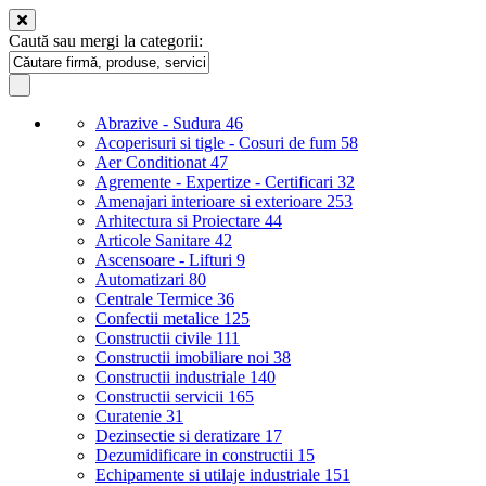
Caută sau mergi la categorii:
Abrazive - Sudura
46
Acoperisuri si tigle - Cosuri de fum
58
Aer Conditionat
47
Agremente - Expertize - Certificari
32
Amenajari interioare si exterioare
253
Arhitectura si Proiectare
44
Articole Sanitare
42
Ascensoare - Lifturi
9
Automatizari
80
Centrale Termice
36
Confectii metalice
125
Constructii civile
111
Constructii imobiliare noi
38
Constructii industriale
140
Constructii servicii
165
Curatenie
31
Dezinsectie si deratizare
17
Dezumidificare in constructii
15
Echipamente si utilaje industriale
151