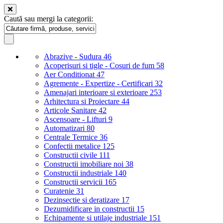
Caută sau mergi la categorii:
Abrazive - Sudura
46
Acoperisuri si tigle - Cosuri de fum
58
Aer Conditionat
47
Agremente - Expertize - Certificari
32
Amenajari interioare si exterioare
253
Arhitectura si Proiectare
44
Articole Sanitare
42
Ascensoare - Lifturi
9
Automatizari
80
Centrale Termice
36
Confectii metalice
125
Constructii civile
111
Constructii imobiliare noi
38
Constructii industriale
140
Constructii servicii
165
Curatenie
31
Dezinsectie si deratizare
17
Dezumidificare in constructii
15
Echipamente si utilaje industriale
151