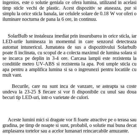
ingenios, este o solutie geniala ce ofera lumina, utilizand in acelasi
timp sticle vechi de plastic. Acest dispozitiv se ataseaza, pur si
simplu la orice sticla banala, iar celulele solare de 0.18 W vor oferi o
iluminare nocturna de pana la 6 ore, in continuu.
SolarBulb se instaleaza imediat prin insurubarea in orice sticla, iar
LED-urile lumineaza in momentul in care senzorul detecteaza
automat intunericul. Jumatatea de sus a dispozitivului Solarbulb
poate fi inclinata, cu scopul de a colecta maximul de lumina solara si
se incarca pe deplin in 3-4 ore. Carcasa lampii este rezistenta la
conditiile meteo UV-ABS si rezistenta la apa. Poti umple sticla cu
apa pentru a amplifica lumina si sa o ingreunezi pentru locatiile cu
mult vant.
Becurile, care nu sunt inca de vanzare, se asteapta sa coste
undeva la 23-25 $ fiecare si vor fi disponibile cu unul sau doua
becuri tip LED-uri, intr-o varietate de culori.
Aceste lumini mici si dragute vor fi foarte atractive pe o terasa sau
gradina, pe timp de noapte si sunt, probabil, o solutie mai buna decat
amplasarea tortelor sau a acelor lumanari reincarcabile amuzante.