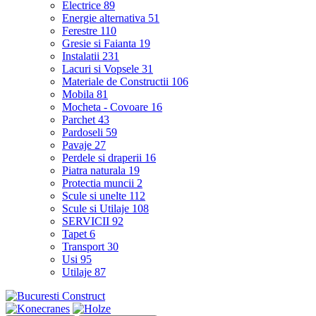
Electrice
89
Energie alternativa
51
Ferestre
110
Gresie si Faianta
19
Instalatii
231
Lacuri si Vopsele
31
Materiale de Constructii
106
Mobila
81
Mocheta - Covoare
16
Parchet
43
Pardoseli
59
Pavaje
27
Perdele si draperii
16
Piatra naturala
19
Protectia muncii
2
Scule si unelte
112
Scule si Utilaje
108
SERVICII
92
Tapet
6
Transport
30
Usi
95
Utilaje
87