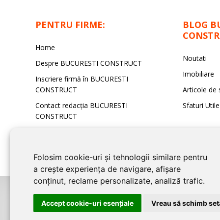
PENTRU FIRME:
BLOG B
CONSTR
Home
Noutati
Despre BUCURESTI CONSTRUCT
Imobiliare
Inscriere firmă în BUCURESTI
CONSTRUCT
Articole de 
Contact redacţia BUCURESTI
Sfaturi Utile
CONSTRUCT
Folosim cookie-uri și tehnologii similare pentru
a crește experiența de navigare, afișare
conținut, reclame personalizate, analiză trafic.
©2026
BUCURESTI CONSTRUCT
este un serviciu de promovare online p
Accept cookie-uri esenţiale
Vreau să schimb setă