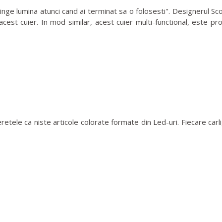
ge lumina atunci cand ai terminat sa o folosesti". Designerul Sc
 acest cuier. In mod similar, acest cuier multi-functional, este p
etele ca niste articole colorate formate din Led-uri. Fiecare carl