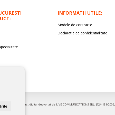
UCURESTI
INFORMATII UTILE:
UCT:
Modele de contracte
Declaratia de confidentialitate
specialitate
entru firme. Proiect digital dezvoltat de
LIVE COMMUNICATIONS SRL
, J12/4191/200
rile