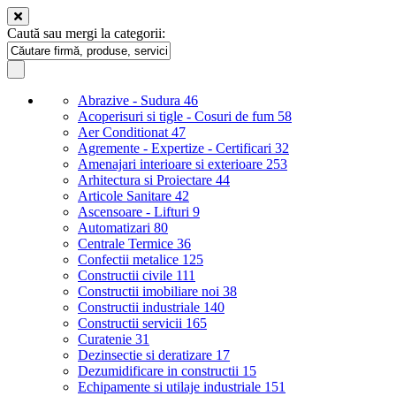
Caută sau mergi la categorii:
Abrazive - Sudura
46
Acoperisuri si tigle - Cosuri de fum
58
Aer Conditionat
47
Agremente - Expertize - Certificari
32
Amenajari interioare si exterioare
253
Arhitectura si Proiectare
44
Articole Sanitare
42
Ascensoare - Lifturi
9
Automatizari
80
Centrale Termice
36
Confectii metalice
125
Constructii civile
111
Constructii imobiliare noi
38
Constructii industriale
140
Constructii servicii
165
Curatenie
31
Dezinsectie si deratizare
17
Dezumidificare in constructii
15
Echipamente si utilaje industriale
151