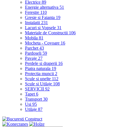
Electrice
89
Energie alternativa
51
Ferestre
110
Gresie si Faianta
19
Instalatii
231
Lacuri si Vopsele
31
Materiale de Constructii
106
Mobila
81
Mocheta - Covoare
16
Parchet
43
Pardoseli
59
Pavaje
27
Perdele si draperii
16
Piatra naturala
19
Protectia muncii
2
Scule si unelte
112
Scule si Utilaje
108
SERVICII
92
Tapet
6
Transport
30
Usi
95
Utilaje
87