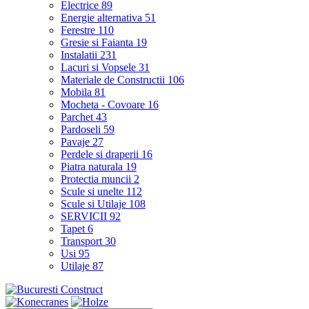
Electrice
89
Energie alternativa
51
Ferestre
110
Gresie si Faianta
19
Instalatii
231
Lacuri si Vopsele
31
Materiale de Constructii
106
Mobila
81
Mocheta - Covoare
16
Parchet
43
Pardoseli
59
Pavaje
27
Perdele si draperii
16
Piatra naturala
19
Protectia muncii
2
Scule si unelte
112
Scule si Utilaje
108
SERVICII
92
Tapet
6
Transport
30
Usi
95
Utilaje
87