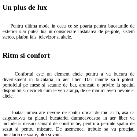
Un plus de lux
Pentru ultima moda in ceea ce se poarta pentru bucatariile de
exterior s-ar putea lua in considerare instalarea de pergole, sistem
stereo, plafon fals, televizor si altele.
Ritm si confort
Confortul este un element cheie pentru a va bucura de
divertisment in bucataria in aer liber. Dar inainte sa-ti golesti
portofelul pe mese si scaune de bar, aruncati o privire la spatiul
disponibil si decideti cum le veti aranja, de ce marimi aveti nevoie si
altele.
Toataa lumea are nevoie de spatiu oricat de mic ar fi, asa ca
asigurati-va ca planul bucatariei dumneavoastra in aer liber va
include si masuri stanard de constructie, pentru a permite spatiu de
sezut si pentru miscare. De asemenea, trebuie sa va protejati
bucataria de soare, ploi si vant.