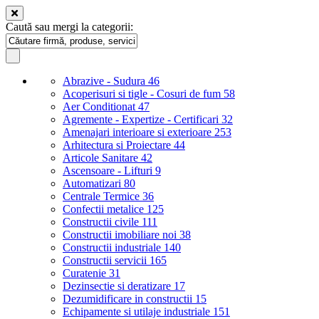
Caută sau mergi la categorii:
Abrazive - Sudura
46
Acoperisuri si tigle - Cosuri de fum
58
Aer Conditionat
47
Agremente - Expertize - Certificari
32
Amenajari interioare si exterioare
253
Arhitectura si Proiectare
44
Articole Sanitare
42
Ascensoare - Lifturi
9
Automatizari
80
Centrale Termice
36
Confectii metalice
125
Constructii civile
111
Constructii imobiliare noi
38
Constructii industriale
140
Constructii servicii
165
Curatenie
31
Dezinsectie si deratizare
17
Dezumidificare in constructii
15
Echipamente si utilaje industriale
151