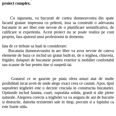
proiect complex.
Cu siguranta, va bucurati de curtea dumneavostra din spate
facand gratare impreuna cu pritenii, insa sa construiti o adevarata
bucatarie in aer liber este nevoie de o planificare semnificativa, de
calificare si experienta. Acest proiect nu se poate realiza pe cont
propriu, fara ajutorul unui profesionist in domeniu.
Iata de ce trebuie sa luati in considerare:
Bucataria dumneavoastra in aer liber va avea nevoie de cateva
elemente de baza ce includ un gratar built-in, de o tejghea, chiuveta,
frigider, dulapuri de bucatarie pentru exterior si mobilier confortabil
sau scaune de bar pentru tine si oaspetii tai.
Gratarul ce se gaseste pe piata ofera astazi atat de multe
posibilitati incat aveti de unde alege exact ceea ce cautati. Apoi, tipul
suprafetei tejghelei este o decizie cruciala in constructia bucatariei.
Optiunile includ faianta, cuart, suprafata solida, granit si alte pietre
naturale. Alegerea corecta a tejghelei va va asigura de ani de bucurie
si distractie, datorita rezistentei sale in timp, precum si a faptului ca
este foarte utila.