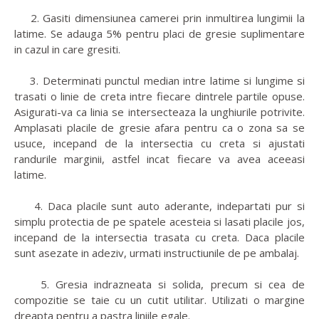
2. Gasiti dimensiunea camerei prin inmultirea lungimii la
latime. Se adauga 5% pentru placi de gresie suplimentare
in cazul in care gresiti.
3. Determinati punctul median intre latime si lungime si
trasati o linie de creta intre fiecare dintrele partile opuse.
Asigurati-va ca linia se intersecteaza la unghiurile potrivite.
Amplasati placile de gresie afara pentru ca o zona sa se
usuce, incepand de la intersectia cu creta si ajustati
randurile marginii, astfel incat fiecare va avea aceeasi
latime.
4. Daca placile sunt auto aderante, indepartati pur si
simplu protectia de pe spatele acesteia si lasati placile jos,
incepand de la intersectia trasata cu creta. Daca placile
sunt asezate in adeziv, urmati instructiunile de pe ambalaj.
5. Gresia indrazneata si solida, precum si cea de
compozitie se taie cu un cutit utilitar. Utilizati o margine
dreapta pentru a pastra liniile egale.