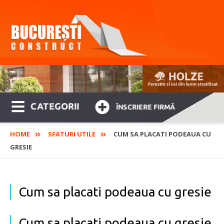
CATEGORII
ÎNSCRIERE FIRMĂ
HOME
SFATURI UTILE
CUM SA PLACATI PODEAUA CU
GRESIE
Cum sa placati podeaua cu gresie
Cum sa placati podeaua cu gresie