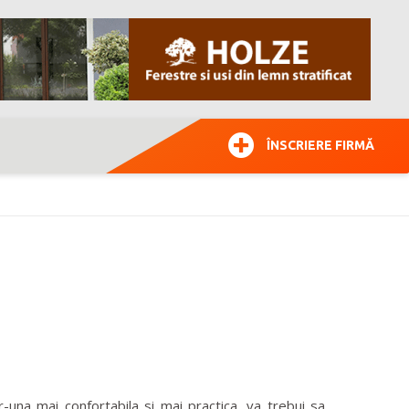
ÎNSCRIERE FIRMĂ
-una mai confortabila si mai practica, va trebui sa