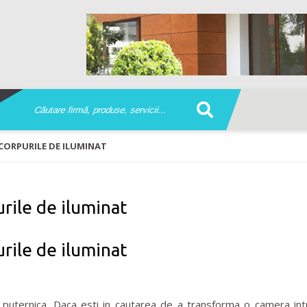
 CORPURILE DE ILUMINAT
urile de iluminat
urile de iluminat
 puternica. Daca esti in cautarea de a transforma o camera intr