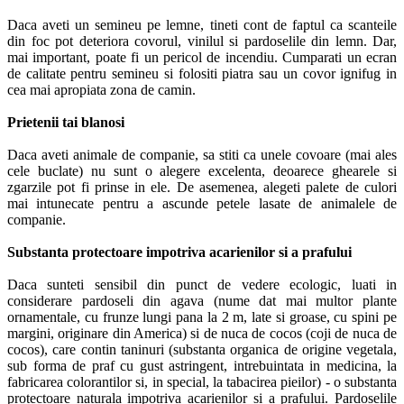
Daca aveti un semineu pe lemne, tineti cont de faptul ca scanteile
din foc pot deteriora covorul, vinilul si pardoselile din lemn. Dar,
mai important, poate fi un pericol de incendiu. Cumparati un ecran
de calitate pentru semineu si folositi piatra sau un covor ignifug in
cea mai apropiata zona de camin.
Prietenii tai blanosi
Daca aveti animale de companie, sa stiti ca unele covoare (mai ales
cele buclate) nu sunt o alegere excelenta, deoarece ghearele si
zgarzile pot fi prinse in ele. De asemenea, alegeti palete de culori
mai intunecate pentru a ascunde petele lasate de animalele de
companie.
Substanta protectoare impotriva acarienilor si a prafului
Daca sunteti sensibil din punct de vedere ecologic, luati in
considerare pardoseli din agava (nume dat mai multor plante
ornamentale, cu frunze lungi pana la 2 m, late si groase, cu spini pe
margini, originare din America) si de nuca de cocos (coji de nuca de
cocos), care contin taninuri (substanta organica de origine vegetala,
sub forma de praf cu gust astringent, intrebuintata in medicina, la
fabricarea colorantilor si, in special, la tabacirea pieilor) - o substanta
protectoare naturala impotriva acarienilor si a prafului. Pardoselile