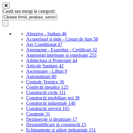
Caută sau mergi la categorii:
Abrazive - Sudura
46
Acoperisuri si tigle - Cosuri de fum
58
Aer Conditionat
47
Agremente - Expertize - Certificari
32
Amenajari interioare si exterioare
253
Arhitectura si Proiectare
44
Articole Sanitare
42
Ascensoare - Lifturi
9
Automatizari
80
Centrale Termice
36
Confectii metalice
125
Constructii civile
111
Constructii imobiliare noi
38
Constructii industriale
140
Constructii servicii
165
Curatenie
31
Dezinsectie si deratizare
17
Dezumidificare in constructii
15
Echipamente si utilaje industriale
151