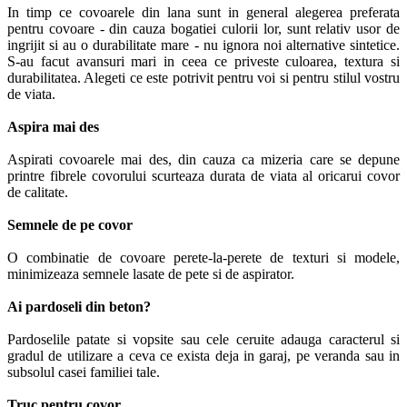
In timp ce covoarele din lana sunt in general alegerea preferata
pentru covoare - din cauza bogatiei culorii lor, sunt relativ usor de
ingrijit si au o durabilitate mare - nu ignora noi alternative sintetice.
S-au facut avansuri mari in ceea ce priveste culoarea, textura si
durabilitatea. Alegeti ce este potrivit pentru voi si pentru stilul vostru
de viata.
Aspira mai des
Aspirati covoarele mai des, din cauza ca mizeria care se depune
printre fibrele covorului scurteaza durata de viata al oricarui covor
de calitate.
Semnele de pe covor
O combinatie de covoare perete-la-perete de texturi si modele,
minimizeaza semnele lasate de pete si de aspirator.
Ai pardoseli din beton?
Pardoselile patate si vopsite sau cele ceruite adauga caracterul si
gradul de utilizare a ceva ce exista deja in garaj, pe veranda sau in
subsolul casei familiei tale.
Truc pentru covor