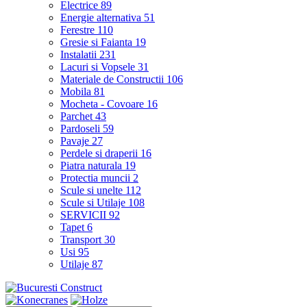
Electrice
89
Energie alternativa
51
Ferestre
110
Gresie si Faianta
19
Instalatii
231
Lacuri si Vopsele
31
Materiale de Constructii
106
Mobila
81
Mocheta - Covoare
16
Parchet
43
Pardoseli
59
Pavaje
27
Perdele si draperii
16
Piatra naturala
19
Protectia muncii
2
Scule si unelte
112
Scule si Utilaje
108
SERVICII
92
Tapet
6
Transport
30
Usi
95
Utilaje
87