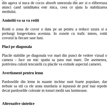
din agava si nuca de cocos absorb umezeala din aer si o elibereaza
atunci cand umiditatea este mica, ceea ce ajuta la stabilizarea
mediului.
Amintiti-va sa va rotiti
Rotiti o zona de covor o data pe an pentru a reduce uzura si a
prelungi longevitatea acestuia. In zonele cu trafic intens, rotiti
covorul la fiecare sase luni.
Placi pe diagonala
Placile stabilite pe diagonala vor mari din punct de vedere vizual o
camera - face un mic spatiu sa para mai mare. De asemenea,
potrivirea culorii tencuielii cu placile va extinde aspectul camerei.
Avertisment pentru lemn
Pardoselile din lemn in nuante inchise sunt foarte populare, dar
trebuie sa stii ca ele arata murdaria si iepurasii de praf mai repede
decat pardoselile colorate in tonuri medii sau luminoase.
Alternative sintetice