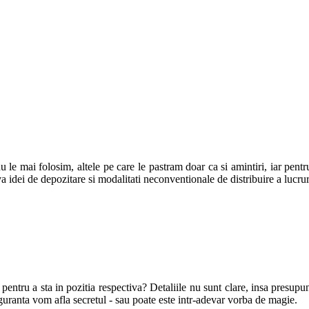
e mai folosim, altele pe care le pastram doar ca si amintiri, iar pentru 
idei de depozitare si modalitati neconventionale de distribuire a lucrur
ntru a sta in pozitia respectiva? Detaliile nu sunt clare, insa presupun
siguranta vom afla secretul - sau poate este intr-adevar vorba de magie.