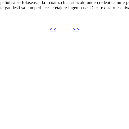
spatiul sa se foloseasca la maxim, chiar si acolo unde credeai ca nu e p
 te gandesti sa cumperi aceste etajere ingenioase. Daca exista o eschiva
< <
> >