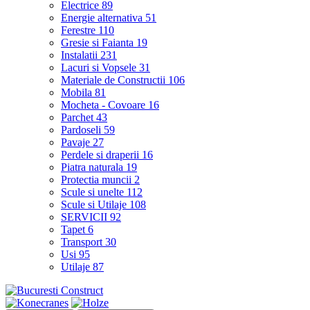
Electrice
89
Energie alternativa
51
Ferestre
110
Gresie si Faianta
19
Instalatii
231
Lacuri si Vopsele
31
Materiale de Constructii
106
Mobila
81
Mocheta - Covoare
16
Parchet
43
Pardoseli
59
Pavaje
27
Perdele si draperii
16
Piatra naturala
19
Protectia muncii
2
Scule si unelte
112
Scule si Utilaje
108
SERVICII
92
Tapet
6
Transport
30
Usi
95
Utilaje
87