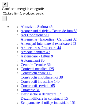
Caută sau mergi la categorii:
Abrazive - Sudura
46
Acoperisuri si tigle - Cosuri de fum
58
Aer Conditionat
47
Agremente - Expertize - Certificari
32
Amenajari interioare si exterioare
253
Arhitectura si Proiectare
44
Articole Sanitare
42
Ascensoare - Lifturi
9
Automatizari
80
Centrale Termice
36
Confectii metalice
125
Constructii civile
111
Constructii imobiliare noi
38
Constructii industriale
140
Constructii servicii
165
Curatenie
31
Dezinsectie si deratizare
17
Dezumidificare in constructii
15
Echipamente si utilaje industriale
151