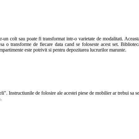
n colt sau poate fi transformat intr-o varietate de modalitati. Aceasta 
sa o transforme de fiecare data cand se foloseste acest set. Biblioteca
artimente este potrivit si pentru depozitarea lucrurilor marunte.
i". Instructiunile de folosire ale acestei piese de mobilier ar trebui sa 
ze.