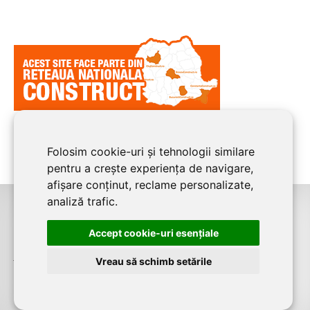
Folosim cookie-uri și tehnologii similare
pentru a crește experiența de navigare,
afișare conținut, reclame personalizate,
analiză trafic.
©2026
BUCURESTI CONSTRUCT
este un serviciu de promovare online
Accept cookie-uri esenţiale
pentru firme. Proiect digital dezvoltat de
LIVE COMMUNICATIONS SRL
,
J12/4191/2006, RO19492087
Vreau să schimb setările