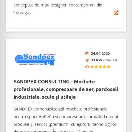
concepute de mari designeri contemporani din
întreaga...
24.04.2025
11436
vizualizări
SANDPEX CONSULTING - Mochete
profesionale, compresoare de aer, pardoseli
industriale, scule și utilaje
SANDPEX comercializează mochete profesionale
pentru spații HoReCa şi compresoare, furnizând numai
produse și servicii „premium”, cu ajutorul tehnologiilor
de top din domeniu. În cei peste 17 ani de