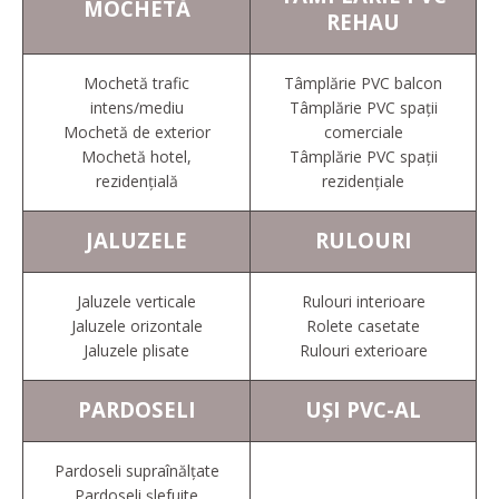
MOCHETĂ
REHAU
Mochetă trafic
Tâmplărie PVC balcon
intens/mediu
Tâmplărie PVC spații
Mochetă de exterior
comerciale
Mochetă hotel,
Tâmplărie PVC spații
rezidențială
rezidențiale
JALUZELE
RULOURI
Jaluzele verticale
Rulouri interioare
Jaluzele orizontale
Rolete casetate
Jaluzele plisate
Rulouri exterioare
PARDOSELI
UȘI PVC-AL
Pardoseli supraînălțate
Pardoseli șlefuite