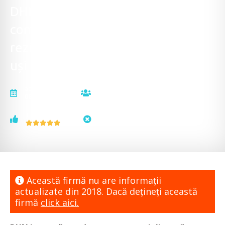
DHN - Tâmplărie PVC spații
comerciale, tâmplărie PVC spații
rezidențiale, tâmplărie aluminiu,
uși cu panel PVC ornament
actualizat la
vizualizări
08.10.2018
12617
voturi
status
1
neactualizat
Această firmă nu are informaţii
actualizate din 2018. Dacă dețineți această
firmă
click aici.