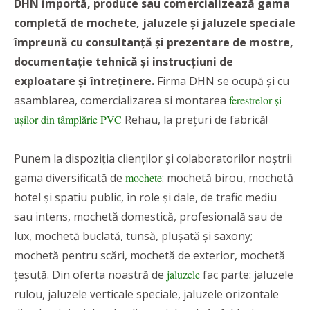
DHN importă, produce sau comercializează gama
completă de mochete, jaluzele și jaluzele speciale
împreună cu consultanță și prezentare de mostre,
documentație tehnică și instrucțiuni de
exploatare și întreținere.
Firma DHN se ocupă și cu
asamblarea, comercializarea si montarea
ferestrelor și
ușilor din tâmplărie PVC
Rehau, la prețuri de fabrică!
Punem la dispoziția clienților și colaboratorilor noștrii
gama diversificată de
mochete
: mochetă birou, mochetă
hotel și spatiu public, în role și dale, de trafic mediu
sau intens, mochetă domestică, profesională sau de
lux, mochetă buclată, tunsă, plușată și saxony;
mochetă pentru scări, mochetă de exterior, mochetă
țesută. Din oferta noastră de
jaluzele
fac parte: jaluzele
rulou, jaluzele verticale speciale, jaluzele orizontale