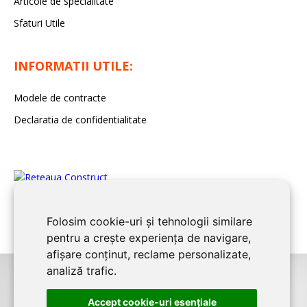
Articole de specialitate
Sfaturi Utile
INFORMATII UTILE:
Modele de contracte
Declaratia de confidentialitate
Folosim cookie-uri și tehnologii similare
pentru a crește experiența de navigare,
afișare conținut, reclame personalizate,
analiză trafic.
©2026
BUCURESTI CONSTRUCT
este un serviciu de promovare online
Accept cookie-uri esenţiale
pentru firme. Proiect digital dezvoltat de
LIVE COMMUNICATIONS SRL
,