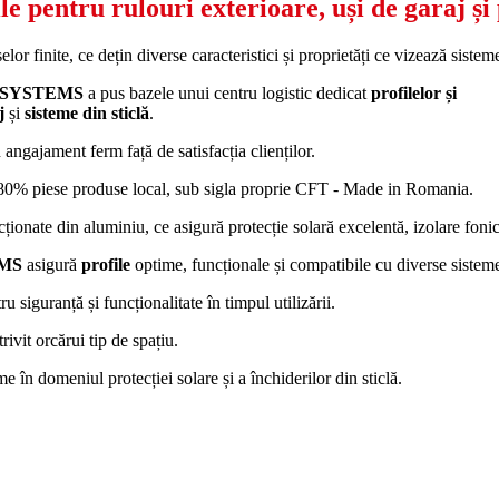
le pentru rulouri exterioare, uși de garaj și 
elor finite, ce dețin diverse caracteristici și proprietăți ce vizează siste
SYSTEMS
a pus bazele unui centru logistic dedicat
profilelor și
j
și
sisteme
din sticlă
.
angajament ferm față de satisfacția clienților.
 80% piese produse local, sub sigla proprie CFT - Made in Romania.
cționate din aluminiu, ce asigură protecție solară excelentă, izolare fonic
EMS
asigură
profile
optime, funcționale și compatibile cu diverse sistem
u siguranță și funcționalitate în timpul utilizării.
ivit orcărui tip de spațiu.
e în domeniul protecției solare și a închiderilor din sticlă.