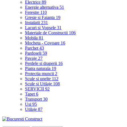
Electrice
89
Energie alternativa
51
Ferestre
110
Gresie si Faianta
19
Instalatii
231
Lacuri si Vopsele
31
Materiale de Constructii
106
Mobila
81
Mocheta - Covoare
16
Parchet
43
Pardoseli
59
Pavaje
27
Perdele si draperii
16
Piatra naturala
19
Protectia muncii
2
Scule si unelte
112
Scule si Utilaje
108
SERVICII
92
Tapet
6
Transport
30
Usi
95
Utilaje
87