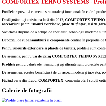
COMFORTEX TEHNO SYSTEMS
- Profi
Profilele reprezintă elemente structurale și funcționale în cadrul produs
Desfășurându-și activitatea încă din 2013,
COMFORTEX TEHNO 
accesoriilor
pentru
rulouri exterioare
,
plase de țânțari
,
uși de gara
Societatea dispune de o echipă de specialiști, tehnologii moderne și un 
Depozitul de
subansambluri
și
componente
conține în proporție de
Pentru
rulourile exterioare
și
plasele de țânțari
, profilele sunt confe
De asemena, pentru
uși de garaj COMFORTEX TEHNO SYST
Profilele
pentru balustrade, geamuri și uși glisante sunt proiectate pentr
De asemenea, acestea beneficiază de un aspect modern și inovator, potr
Făcând parte din grupul
COMFORTEX
, compania oferă soluții optim
Galerie de fotografii