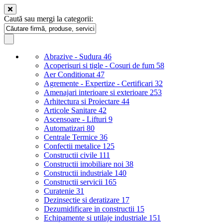
Caută sau mergi la categorii:
Abrazive - Sudura
46
Acoperisuri si tigle - Cosuri de fum
58
Aer Conditionat
47
Agremente - Expertize - Certificari
32
Amenajari interioare si exterioare
253
Arhitectura si Proiectare
44
Articole Sanitare
42
Ascensoare - Lifturi
9
Automatizari
80
Centrale Termice
36
Confectii metalice
125
Constructii civile
111
Constructii imobiliare noi
38
Constructii industriale
140
Constructii servicii
165
Curatenie
31
Dezinsectie si deratizare
17
Dezumidificare in constructii
15
Echipamente si utilaje industriale
151