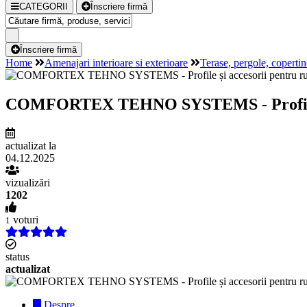
CATEGORII
Înscriere firmă
Înscriere firmă
Home
Amenajari interioare si exterioare
Terase, pergole, copertin
COMFORTEX TEHNO SYSTEMS - Profile și acc
actualizat la
04.12.2025
vizualizări
1202
voturi
1
status
actualizat
Despre