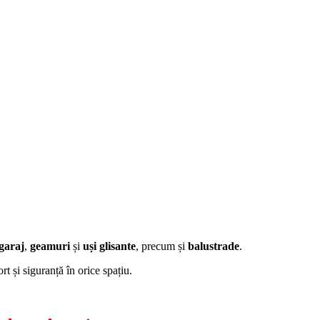
 garaj
,
geamuri
și
uși glisante
, precum și
balustrade
.
t și siguranță în orice spațiu.
.