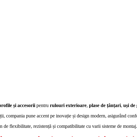
profile și accesorii
pentru
rulouri exterioare
,
plase de țânțari
,
uși de
cții, compania pune accent pe inovație și design modern, asigurând confor
 de flexibilitate, rezistență și compatibilitate cu varii sisteme de montaj