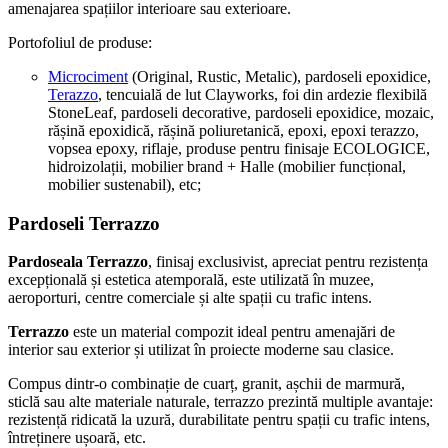
amenajarea spațiilor interioare sau exterioare.
Portofoliul de produse:
Microciment
(Original, Rustic, Metalic), pardoseli epoxidice,
Terazzo
, tencuială de lut Clayworks, foi din ardezie flexibilă
StoneLeaf, pardoseli decorative, pardoseli epoxidice, mozaic,
rășină epoxidică, rășină poliuretanică, epoxi, epoxi terazzo,
vopsea epoxy, riflaje, produse pentru finisaje ECOLOGICE,
hidroizolații, mobilier brand + Halle (mobilier funcțional,
mobilier sustenabil), etc;
Pardoseli Terrazzo
Pardoseala Terrazzo
, finisaj exclusivist, apreciat pentru rezistența
excepțională și estetica atemporală, este utilizată în muzee,
aeroporturi, centre comerciale și alte spații cu trafic intens.
Terrazzo
este un material compozit ideal pentru amenajări de
interior sau exterior și utilizat în proiecte moderne sau clasice.
Compus dintr-o combinație de cuarț, granit, așchii de marmură,
sticlă sau alte materiale naturale, terrazzo prezintă multiple avantaje:
rezistență ridicată la uzură, durabilitate pentru spații cu trafic intens,
întreținere ușoară, etc.