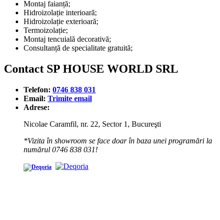
Montaj faianță;
Hidroizolație interioară;
Hidroizolație exterioară;
Termoizolație;
Montaj tencuială decorativă;
Consultanță de specialitate gratuită;
Contact SP HOUSE WORLD SRL
Telefon:
0746 838 031
Email:
Trimite email
Adrese:
Nicolae Caramfil, nr. 22, Sector 1, Bucureşti
*Vizita în showroom se face doar în baza unei programări la
numărul 0746 838 031!