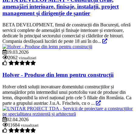
amenajări interioare, finisaje, instalații, project
management și dirigenție de șantier
BETA DEVELOPMENT, firmă de construcții din București, oferă
servicii complete de amenajări și finisaje interioare și exterioare,
dedicate în principal sectorului comercial și clădirilor de birouri.
Compania desfășoară lucrări de peste 18 ani în do...
19.03.2026
2062
vizualizari
Holver - Produse din lemn pentru construcții
Holver oferă soluții inovatoare domeniului construcțiilor și
amenajărilor prin intermediul unui portofoliu vast de produse din
lemn, disponibil la nivel național prin cele 5 filiale din România. Ca
parte a grupului austriac J.u.A. Frischeis, cu o ...
02.04.2026
11684
vizualizari