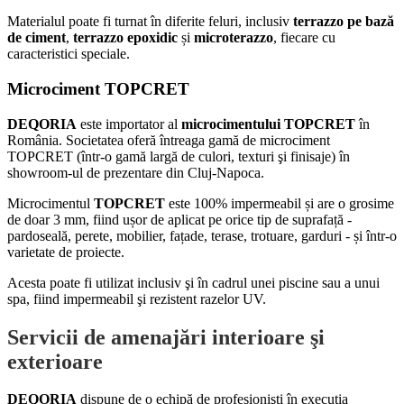
Materialul poate fi turnat în diferite feluri, inclusiv
terrazzo pe bază
de ciment
,
terrazzo epoxidic
și
microterazzo
, fiecare cu
caracteristici speciale.
Microciment TOPCRET
DEQORIA
este importator al
microcimentului TOPCRET
în
România. Societatea oferă întreaga gamă de microciment
TOPCRET (într-o gamă largă de culori, texturi şi finisaje) în
showroom-ul de prezentare din Cluj-Napoca.
Microcimentul
TOPCRET
este 100% impermeabil și are o grosime
de doar 3 mm, fiind ușor de aplicat pe orice tip de suprafață -
pardoseală, perete, mobilier, fațade, terase, trotuare, garduri - și într-o
varietate de proiecte.
Acesta poate fi utilizat inclusiv şi în cadrul unei piscine sau a unui
spa, fiind impermeabil şi rezistent razelor UV.
Servicii de amenajări interioare şi
exterioare
DEQORIA
dispune de o echipă de profesionişti în execuţia