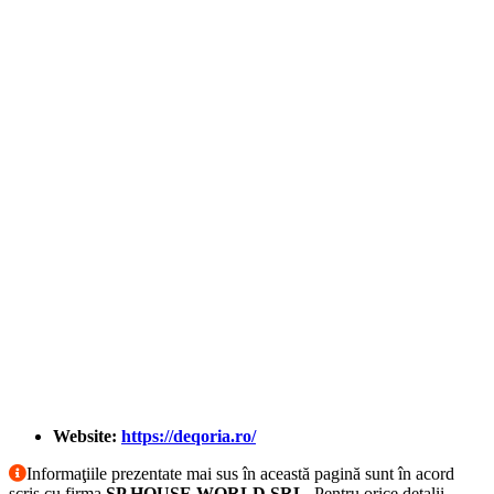
Website:
https://deqoria.ro/
Informaţiile prezentate mai sus în această pagină sunt în acord
scris cu firma
SP HOUSE WORLD SRL
. Pentru orice detalii,