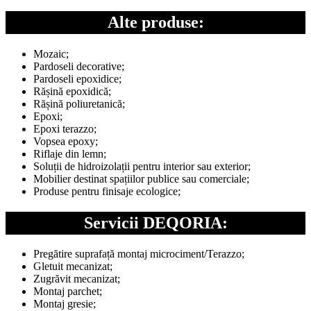
Alte produse:
Mozaic;
Pardoseli decorative;
Pardoseli epoxidice;
Rășină epoxidică;
Rășină poliuretanică;
Epoxi;
Epoxi terazzo;
Vopsea epoxy;
Riflaje din lemn;
Soluții de hidroizolații pentru interior sau exterior;
Mobilier destinat spațiilor publice sau comerciale;
Produse pentru finisaje ecologice;
Servicii DEQORIA:
Pregătire suprafață montaj microciment/Terazzo;
Gletuit mecanizat;
Zugrăvit mecanizat;
Montaj parchet;
Montaj gresie;