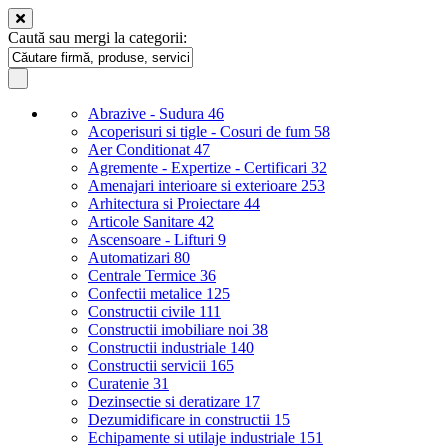
Caută sau mergi la categorii:
Abrazive - Sudura
46
Acoperisuri si tigle - Cosuri de fum
58
Aer Conditionat
47
Agremente - Expertize - Certificari
32
Amenajari interioare si exterioare
253
Arhitectura si Proiectare
44
Articole Sanitare
42
Ascensoare - Lifturi
9
Automatizari
80
Centrale Termice
36
Confectii metalice
125
Constructii civile
111
Constructii imobiliare noi
38
Constructii industriale
140
Constructii servicii
165
Curatenie
31
Dezinsectie si deratizare
17
Dezumidificare in constructii
15
Echipamente si utilaje industriale
151