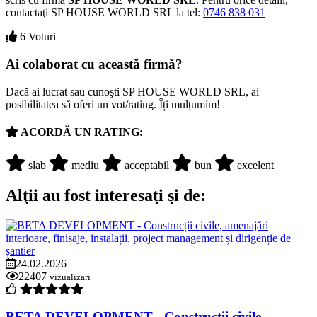
contactaţi SP HOUSE WORLD SRL la tel:
0746 838 031
6 Voturi
Ai colaborat cu această firmă?
Dacă ai lucrat sau cunoşti SP HOUSE WORLD SRL, ai
posibilitatea să oferi un vot/rating. Îți mulțumim!
ACORDĂ UN RATING:
slab
mediu
acceptabil
bun
excelent
Alţii au fost interesaţi şi de:
24.02.2026
22407
vizualizari
BETA DEVELOPMENT - Construcții civile,