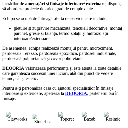
lucrărilor de
amenajări şi finisaje interioare/ exterioare
, dispunşi
să abordeze proiecte de orice grad de complexitate.
Echipa se ocupă de întreaga ofertă de servicii care include:
gletuire și zugrăvire mecanizată, tencuieli decorative, montaj
parchet, gresie și faianță, termoizolații și hidroizolații
interioare/exterioare.
De asemenea, echipa realizează montajul pentru microciment,
pardoseală Terazzo, pardoseală epoxidică, pardoseli industriale,
pardoseală poliuretanică și covor poliuretanic.
DEQORIA
valorizează performanţa și este atentă la toate detaliile
care garantează succesul unei lucrări, atât din punct de vedere
tehnic, cât şi estetic.
Pentru a-ți personaliza casa cu ajutorul specialiștilor în finisaje
interioare și exterioare, apelează la
DEQORIA
, partenerul tău în
finisaje.