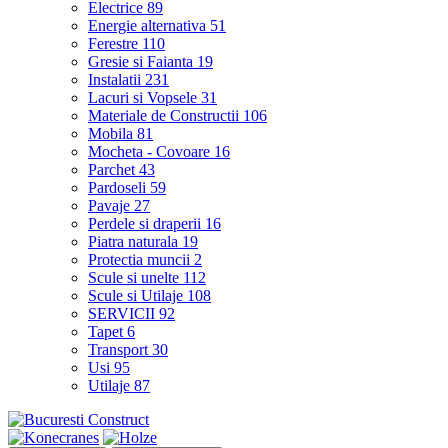
Electrice
89
Energie alternativa
51
Ferestre
110
Gresie si Faianta
19
Instalatii
231
Lacuri si Vopsele
31
Materiale de Constructii
106
Mobila
81
Mocheta - Covoare
16
Parchet
43
Pardoseli
59
Pavaje
27
Perdele si draperii
16
Piatra naturala
19
Protectia muncii
2
Scule si unelte
112
Scule si Utilaje
108
SERVICII
92
Tapet
6
Transport
30
Usi
95
Utilaje
87