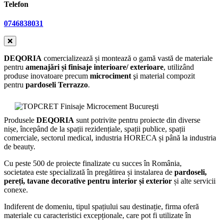
Telefon
0746838031
DEQORIA
comercializează și montează o gamă vastă de materiale
pentru
amenajări și finisaje interioare/ exterioare
, utilizând
produse inovatoare precum
microciment
şi material compozit
pentru
pardoseli Terrazzo
.
Produsele
DEQORIA
sunt potrivite pentru proiecte din diverse
nișe, începând de la spații rezidențiale, spații publice, spații
comerciale, sectorul medical, industria HORECA și până la industria
de beauty.
Cu peste 500 de proiecte finalizate cu succes în România,
societatea este specializată în pregătirea și instalarea de
pardoseli,
pereți, tavane decorative pentru interior și exterior
și alte servicii
conexe.
Indiferent de domeniu, tipul spațiului sau destinație, firma oferă
materiale cu caracteristici excepționale, care pot fi utilizate în