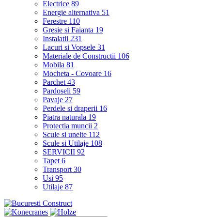
Electrice
89
Energie alternativa
51
Ferestre
110
Gresie si Faianta
19
Instalatii
231
Lacuri si Vopsele
31
Materiale de Constructii
106
Mobila
81
Mocheta - Covoare
16
Parchet
43
Pardoseli
59
Pavaje
27
Perdele si draperii
16
Piatra naturala
19
Protectia muncii
2
Scule si unelte
112
Scule si Utilaje
108
SERVICII
92
Tapet
6
Transport
30
Usi
95
Utilaje
87