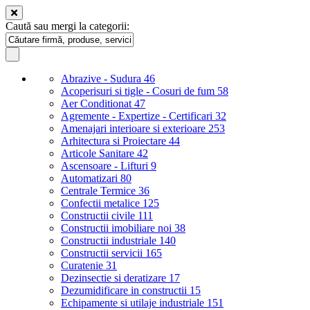
Caută sau mergi la categorii:
Abrazive - Sudura
46
Acoperisuri si tigle - Cosuri de fum
58
Aer Conditionat
47
Agremente - Expertize - Certificari
32
Amenajari interioare si exterioare
253
Arhitectura si Proiectare
44
Articole Sanitare
42
Ascensoare - Lifturi
9
Automatizari
80
Centrale Termice
36
Confectii metalice
125
Constructii civile
111
Constructii imobiliare noi
38
Constructii industriale
140
Constructii servicii
165
Curatenie
31
Dezinsectie si deratizare
17
Dezumidificare in constructii
15
Echipamente si utilaje industriale
151