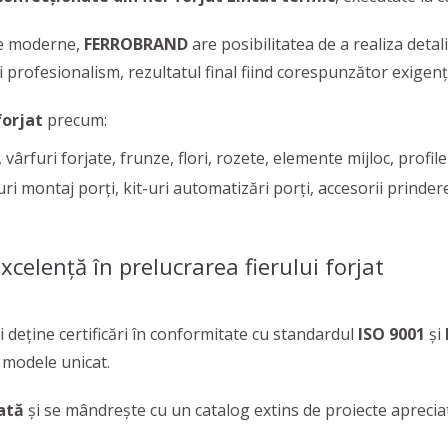
ice moderne,
FERROBRAND
are posibilitatea de a realiza detal
și profesionalism, rezultatul final fiind corespunzător exigențe
forjat
precum:
ârfuri forjate, frunze, flori, rozete, elemente mijloc, profile
-uri montaj porți, kit-uri automatizări porți, accesorii prindere
xcelență în prelucrarea fierului forjat
 deține certificări în conformitate cu standardul
ISO 9001
și
 modele unicat.
ată
și se mândrește cu un catalog extins de proiecte apreciate