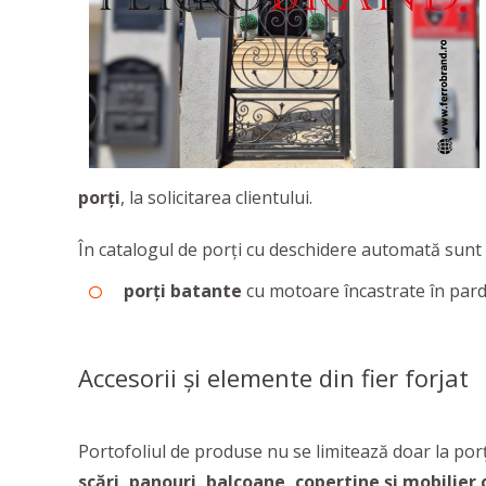
porți
, la solicitarea clientului.
În catalogul de porţi cu deschidere automată sunt 
porți batante
cu motoare încastrate în par
Accesorii și elemente din fier forjat
Portofoliul de produse nu se limitează doar la porț
scări, panouri, balcoane, copertine și mobilier 