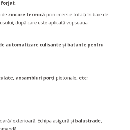
 forjat
.
i de
zincare termică
prin imersie totală în baie de
dusului, după care este aplicată vopseaua
e automatizare culisante și batante pentru
iculate, ansambluri porți
pietonale
, etc;
ioară/ exterioară. Echipa asigură și
balustrade,
 comandă.