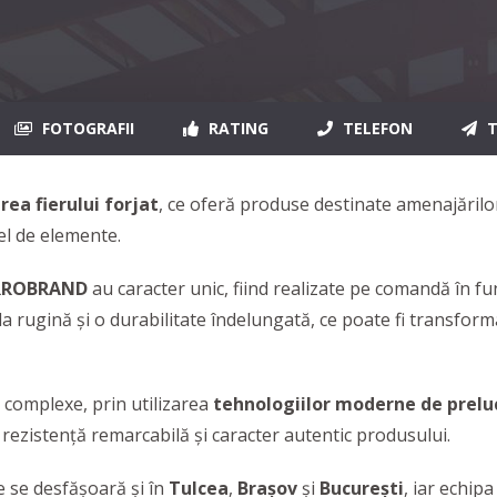
FOTOGRAFII
RATING
TELEFON
T
rea fierului forjat
,
ce oferă produse destinate amenajărilor
fel de elemente.
RROBRAND
au caracter unic, fiind realizate pe comandă în func
 la rugină și o durabilitate îndelungată, ce poate fi transfor
u complexe, prin utilizarea
tehnologiilor moderne de preluc
ă rezistență remarcabilă și caracter autentic produsului.
ile se desfășoară și în
Tulcea
,
Brașov
și
București
, iar echip