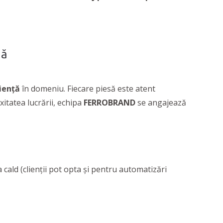
dă
iență
în domeniu. Fiecare piesă este atent
xitatea lucrării, echipa
FERROBRAND
se angajează
la cald (clienții pot opta și pentru automatizări