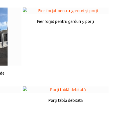
Fier forjat pentru garduri și porți
ate
Porți tablă debitată