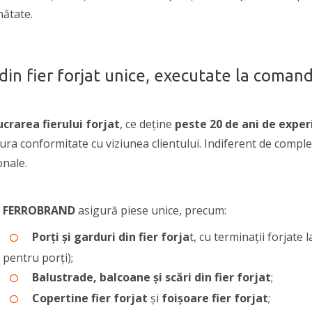
inătate.
i din fier forjat unice, executate la coman
crarea fierului forjat
, ce deține
peste 20 de ani de exper
gura conformitate cu viziunea clientului. Indiferent de comple
ionale.
FERROBRAND
asigură piese unice, precum:
Porți și garduri din fier forja
t, cu terminații forjate 
pentru porți);
Balustrade, balcoane și scări din fier forjat
;
Copertine fier forjat
și
foișoare fier forjat
;