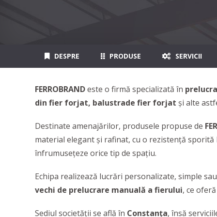
DESPRE
PRODUSE
SERVICII
FERROBRAND
este o firmă specializată în
prelucra
din fier forjat, balustrade fier forjat
și alte ast
Destinate amenajărilor, produsele propuse de
FE
material elegant și rafinat, cu o rezistență sporită
înfrumusețeze orice tip de spațiu.
Echipa realizează lucrări personalizate, simple sa
vechi de prelucrare manuală a fierului
, ce ofer
Sediul societății se află în
Constanța
, însă servici