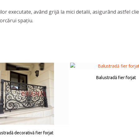
or executate, având grijă la mici detalii, asigurând astfel cli
 orcărui spaţiu.
Balustradă fier forjat
stradă decorativă fier forjat