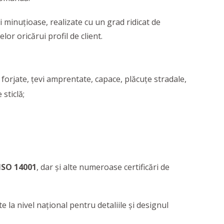
ii minuțioase, realizate cu un grad ridicat de
lor oricărui profil de client.
 forjate, țevi amprentate, capace, plăcuțe stradale,
 sticlă;
ISO 14001
, dar și alte numeroase certificări de
 la nivel național pentru detaliile și designul