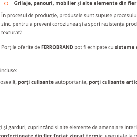
Grilaje, panouri, mobilier
și
alte elemente din fier
În procesul de producție, produsele sunt supuse procesulu
zinc, pentru a preveni coroziunea și a spori rezistența pro
texturată.
Porțile oferite de
FERROBRAND
pot fi echipate cu
sisteme d
incluse:
doseală
, porți culisante
autoportante
, porți culisante art
i și garduri, cuprinzând și alte elemente de amenajare inter
confecționate din fier forjat zincat termic
, executate la