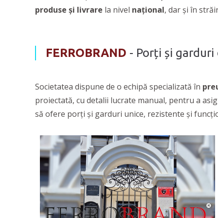
produse și livrare
la nivel
naţional
, dar şi în stră
FERROBRAND
- Porți și gardur
Societatea dispune de o echipă specializată în
preu
proiectată, cu detalii lucrate manual, pentru a asi
să ofere porți și garduri unice, rezistente și funcț