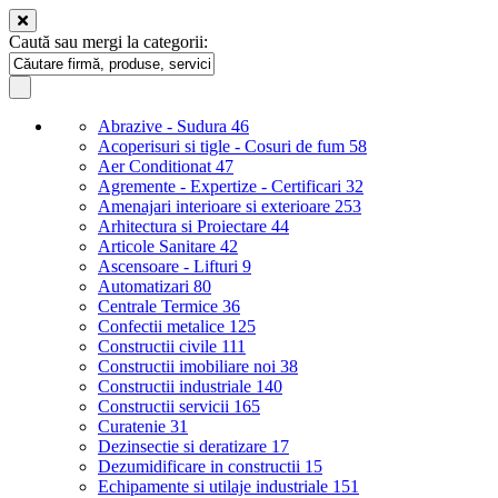
Caută sau mergi la categorii:
Abrazive - Sudura
46
Acoperisuri si tigle - Cosuri de fum
58
Aer Conditionat
47
Agremente - Expertize - Certificari
32
Amenajari interioare si exterioare
253
Arhitectura si Proiectare
44
Articole Sanitare
42
Ascensoare - Lifturi
9
Automatizari
80
Centrale Termice
36
Confectii metalice
125
Constructii civile
111
Constructii imobiliare noi
38
Constructii industriale
140
Constructii servicii
165
Curatenie
31
Dezinsectie si deratizare
17
Dezumidificare in constructii
15
Echipamente si utilaje industriale
151