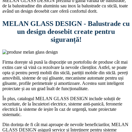
MELAN GLASS DESIGN prezintă o gamă variată de balustrade,
de la balustradine din aluminiu sau inox la balustrade cu sticlă, toate
având un design deosebit care oferă confortul dorit.
MELAN GLASS DESIGN - Balustrade cu
un design deosebit create pentru
siguranță!
Firma dorește să pună la dispoziție un portofoliu de produse cât mai
extins care să vină ca rezolvare la nevoile clienților. Astfel, se poate
opta și pentru pereți mobili din sticlă, partiții mobile din sticlă. pereți
amovibili, sisteme de uși glisante, mecanisme automate pentru uși
glisante, profile perimetrale și amortizoare. Acestea sunt inteligent
proiectate și au un grad înalt de funcționalitate.
În plus, catalogul MELAN GLASS DESIGN include soluții de
securitate, de la încuietori electrice, sisteme anti-panică, feronerie
electrică la sisteme de ieșire în caz de urgență, toate proiectate
sistematic.
Din dorința de fi cât mai aproape de nevoile beneficiarilor, MELAN
GLASS DESIGN asigură service și întreținere pentru sisteme