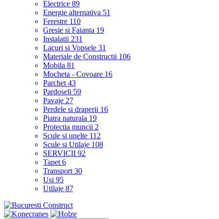
Electrice
89
Energie alternativa
51
Ferestre
110
Gresie si Faianta
19
Instalatii
231
Lacuri si Vopsele
31
Materiale de Constructii
106
Mobila
81
Mocheta - Covoare
16
Parchet
43
Pardoseli
59
Pavaje
27
Perdele si draperii
16
Piatra naturala
19
Protectia muncii
2
Scule si unelte
112
Scule si Utilaje
108
SERVICII
92
Tapet
6
Transport
30
Usi
95
Utilaje
87