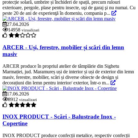
protecție solară, umbrire și închideri de spații, precum rulouri
exterioare, pergole, plase pentru insecte, uşi de garaj şi nu numai. Cu
peste 20 de ani de experienţă în domeniu, compania p...
27.04.2026
14958
vizualizari
ARCER - Uși, ferestre, mobilier și scări din lemn
masiv
ARCER produce în propriul atelier de tâmplărie din Sighetu
Marmației, jud. Maramureș uși de interior și uși de exterior din lemn
masiv, ferestre, mobilier, scări și diverse obiecte de design și
decorațiuni din lemn pentru interior/ exterior, într-o m...
17.06.2026
8912
vizualizari
INOX PRODUCT - Scări - Balustrade Inox -
Copertine
INOX PRODUCT produce confecții metalice, respectiv confecții