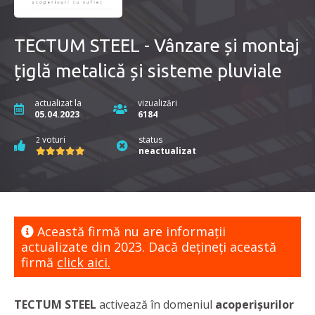
TECTUM STEEL - Vânzare și montaj
țiglă metalică și sisteme pluviale
actualizat la
vizualizări
05.04.2023
6184
voturi
status
2
neactualizat
Această firmă nu are informaţii
actualizate din 2023. Dacă dețineți această
firmă
click aici.
TECTUM STEEL
activează în domeniul
acoperișurilor