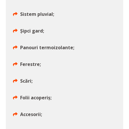
Sistem pluvial;
Șipci gard;
Panouri termoizolante;
Ferestre;
Scări;
Folii acoperiș;
Accesorii;