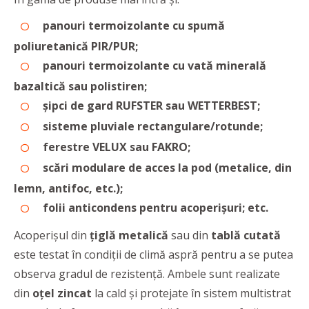
panouri termoizolante cu spumă
poliuretanică PIR/PUR;
panouri termoizolante cu vată minerală
bazaltică sau polistiren;
șipci de gard RUFSTER sau WETTERBEST;
sisteme pluviale rectangulare/rotunde;
ferestre VELUX sau FAKRO;
scări modulare de acces la pod (metalice, din
lemn, antifoc, etc.);
folii anticondens pentru acoperișuri; etc.
Acoperișul din
țiglă metalică
sau din
tablă cutată
este testat în condiții de climă aspră pentru a se putea
observa gradul de rezistență. Ambele sunt realizate
din
oțel zincat
la cald și protejate în sistem multistrat