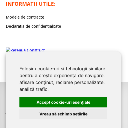
INFORMATII UTILE:
Modele de contracte
Declaratia de confidentialitate
Folosim cookie-uri și tehnologii similare
pentru a crește experiența de navigare,
afișare conținut, reclame personalizate,
analiză trafic.
©2026
BUCURESTI CONSTRUCT
este un serviciu de promovare online
Accept cookie-uri esenţiale
pentru firme. Proiect digital dezvoltat de
LIVE COMMUNICATIONS SRL
,
J12/4191/2006, RO19492087
Vreau să schimb setările