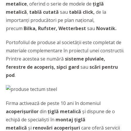
metalice
, oferind o serie de modele de
țiglă
metalică
,
tablă cutată
sau
tablă click,
de la
importanți producători pe plan național,
precum
Bilka, Rufster, Wetterbest
sau
Novatik.
Portofoliul de produse al societății este completat de
materiale complementare în proiectul unei constructii.
Printre acestea se numără
sisteme pluviale,
ferestre de acoperiș, sipci gard
sau
scări pentru
pod
.
Firma activează de peste 10 ani în domeniul
acoperișurilor
din
țiglă metalică
și dispune de o
echipă de specialiști în
montaj țiglă
metalică
și
renovări acoperișuri
care oferă servicii