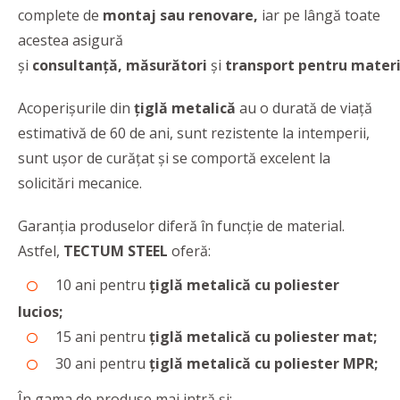
complete de
montaj
sau
renovare,
iar pe lângă toate
acestea asigură
și
consultanță
,
măsurători
și
transport
pentru materi
Acoperișurile din
țiglă metalică
au o durată de viață
estimativă de 60 de ani, sunt rezistente la intemperii,
sunt ușor de curățat și se comportă excelent la
solicitări mecanice.
Garanția produselor diferă în funcție de material.
Astfel,
TECTUM STEEL
oferă:
10 ani pentru
țiglă metalică cu poliester
lucios;
15 ani pentru
țiglă metalică cu poliester mat;
30 ani pentru
țiglă metalică cu poliester MPR;
În gama de produse mai intră și: