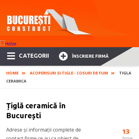
CATEGORII
ÎNSCRIERE FIRMĂ
HOME
ACOPERISURI SI TIGLE - COSURI DE FUM
TIGLA
CERAMICA
Țiglă ceramică în
București
Adrese și informații complete de
13
contact firme ce au ca obiect de
firme