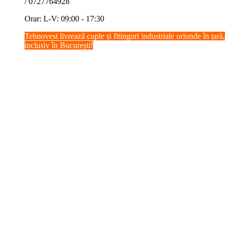
/ 0727764928
Orar: L-V: 09:00 - 17:30
Tehnovest livrează cuple și fitinguri industriale oriunde în țară,
inclusiv în București!