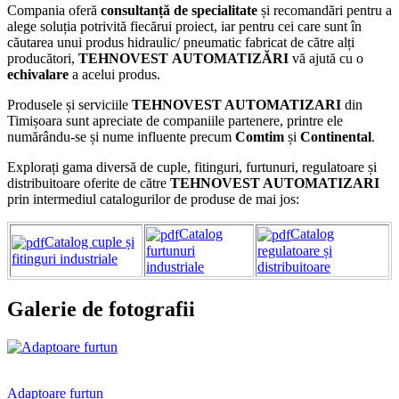
Compania oferă
consultanță de specialitate
și recomandări pentru a
alege soluția potrivită fiecărui proiect, iar pentru cei care sunt în
căutarea unui produs hidraulic/ pneumatic fabricat de către alți
producători,
TEHNOVEST
AUTOMATIZĂRI
vă ajută cu o
echivalare
a acelui produs.
Produsele și serviciile
TEHNOVEST AUTOMATIZARI
din
Timișoara sunt apreciate de companiile partenere, printre ele
numărându-se și nume influente precum
Comtim
și
Continental
.
Explorați gama diversă de cuple, fitinguri, furtunuri, regulatoare și
distribuitoare oferite de către
TEHNOVEST AUTOMATIZARI
prin intermediul catalogurilor de produse de mai jos:
Catalog
Catalog
Catalog cuple și
furtunuri
regulatoare și
fitinguri industriale
industriale
distribuitoare
Galerie de fotografii
Adaptoare furtun