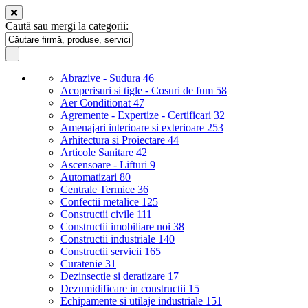
Caută sau mergi la categorii:
Abrazive - Sudura
46
Acoperisuri si tigle - Cosuri de fum
58
Aer Conditionat
47
Agremente - Expertize - Certificari
32
Amenajari interioare si exterioare
253
Arhitectura si Proiectare
44
Articole Sanitare
42
Ascensoare - Lifturi
9
Automatizari
80
Centrale Termice
36
Confectii metalice
125
Constructii civile
111
Constructii imobiliare noi
38
Constructii industriale
140
Constructii servicii
165
Curatenie
31
Dezinsectie si deratizare
17
Dezumidificare in constructii
15
Echipamente si utilaje industriale
151