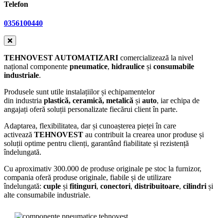
Telefon
0356100440
TEHNOVEST AUTOMATIZARI
comercializează la nivel
național componente
pneumatice
,
hidraulice
și
consumabile
industriale
.
Produsele sunt utile instalațiilor și echipamentelor
din industria
plastică, ceramică, metalică
și
auto
, iar echipa de
angajați oferă soluții personalizate fiecărui client în parte.
Adaptarea, flexibilitatea, dar și cunoașterea pieței în care
activează
TEHNOVEST
au contribuit la crearea unor produse și
soluții optime pentru clienți, garantând fiabilitate și rezistență
îndelungată.
Cu aproximativ 300.000 de produse originale pe stoc la furnizor,
compania oferă produse originale, fiabile și de utilizare
îndelungată:
cuple
și
fitinguri
,
conectori
,
distribuitoare
,
cilindri
și
alte consumabile industriale.