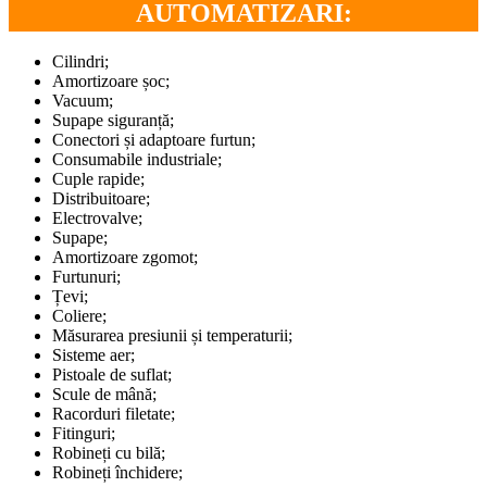
AUTOMATIZARI:
Cilindri;
Amortizoare șoc;
Vacuum;
Supape siguranță;
Conectori și adaptoare furtun;
Consumabile industriale;
Cuple rapide;
Distribuitoare;
Electrovalve;
Supape;
Amortizoare zgomot;
Furtunuri;
Țevi;
Coliere;
Măsurarea presiunii și temperaturii;
Sisteme aer;
Pistoale de suflat;
Scule de mână;
Racorduri filetate;
Fitinguri;
Robineți cu bilă;
Robineți închidere;