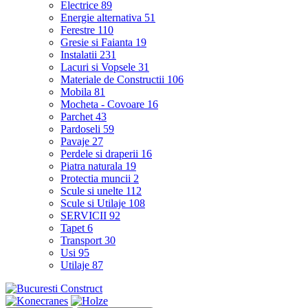
Electrice
89
Energie alternativa
51
Ferestre
110
Gresie si Faianta
19
Instalatii
231
Lacuri si Vopsele
31
Materiale de Constructii
106
Mobila
81
Mocheta - Covoare
16
Parchet
43
Pardoseli
59
Pavaje
27
Perdele si draperii
16
Piatra naturala
19
Protectia muncii
2
Scule si unelte
112
Scule si Utilaje
108
SERVICII
92
Tapet
6
Transport
30
Usi
95
Utilaje
87