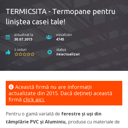
TERMICSITA - Termopane pentru
liniștea casei tale!
actualizat la
vizualizări
30.07.2015
4745
voturi
status
0
neactualizat
Această firmă nu are informaţii
actualizate din 2015. Dacă dețineți această
firmă
click aici.
Pentru o gamă variată de
ferestre și uși din
tâmplărie PVC și Aluminiu,
produse cu materiale de