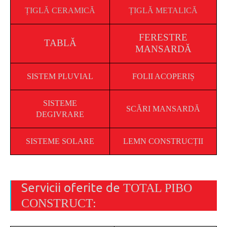
ȚIGLĂ CERAMICĂ
ȚIGLĂ METALICĂ
FERESTRE
TABLĂ
MANSARDĂ
SISTEM PLUVIAL
FOLII ACOPERIȘ
SISTEME
SCĂRI MANSARDĂ
DEGIVRARE
SISTEME SOLARE
LEMN CONSTRUCȚII
Servicii oferite de
TOTAL PIBO
CONSTRUCT: