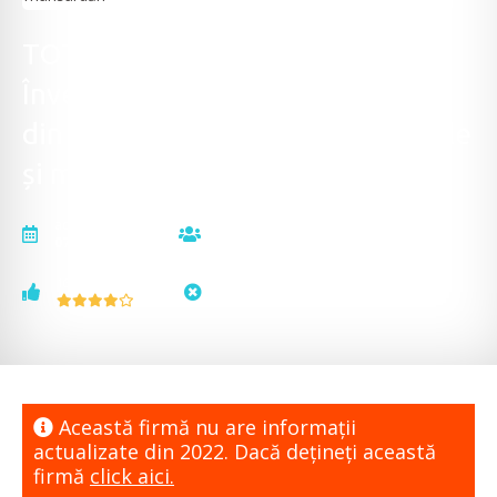
TOTAL PIBO CONSTRUCT -
Învelitori și șarpante, acoperișuri
din țiglă metalică, sisteme pluviale
și mansardări
actualizat la
vizualizări
07.04.2022
11490
voturi
status
16
neactualizat
Această firmă nu are informaţii
actualizate din 2022. Dacă dețineți această
firmă
click aici.