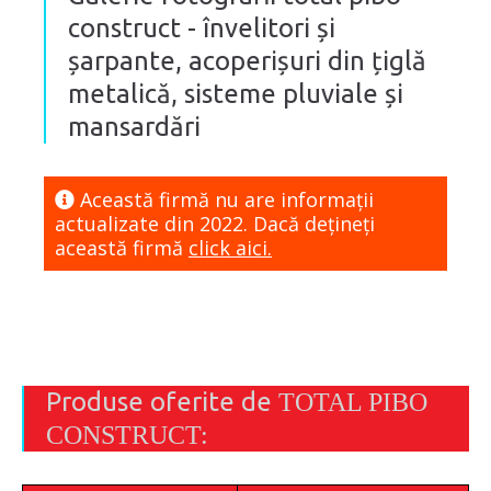
construct - învelitori și
șarpante, acoperișuri din țiglă
metalică, sisteme pluviale și
mansardări
Această firmă nu are informaţii
actualizate din 2022. Dacă dețineți
această firmă
click aici.
Produse oferite de
TOTAL PIBO
CONSTRUCT: