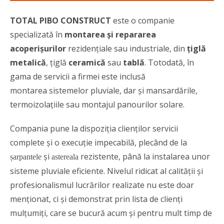
TOTAL PIBO CONSTRUCT
este o companie
specializată în
montarea și repararea
acoperișurilor
rezidențiale sau industriale, din
țiglă
metalică
, țiglă
ceramică
sau
tablă
. Totodată, în
gama de servicii a firmei este inclusă
montarea sistemelor pluviale, dar și mansardările,
termoizolațiile sau montajul panourilor solare.
Compania pune la dispoziția clienților servicii
complete și o execuție impecabilă, plecând de la
și
rezistente, până la instalarea unor
șarpantele
astereala
sisteme pluviale eficiente. Nivelul ridicat al calității și
profesionalismul lucrărilor realizate nu este doar
menționat, ci și demonstrat prin lista de clienți
mulțumiți, care se bucură acum și pentru mult timp de