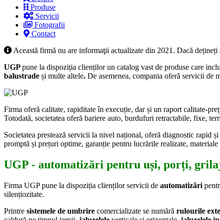
Produse
Servicii
Fotografii
Contact
Această firmă nu are informaţii actualizate din 2021. Dacă dețineți
UGP
pune la dispoziția clienților un catalog vast de produse care incl
balustrade
și multe altele
.
De asemenea, compania oferă servicii de mont
Firma oferă calitate, rapiditate în execuție, dar și un raport calitate-pre
Totodată, societatea oferă bariere auto, burdufuri retractabile, fixe, t
Societatea prestează servicii la nivel național, oferă diagnostic rapid 
promptă și prețuri optime, garanție pentru lucrările realizate, materiale 
UGP - automatizări pentru uși, porți, grilaj
Firma UGP pune la dispoziția clienților servicii de
automatizări
pentru
silențiozitate.
Printre
sistemele de umbrire
comercializate se numără
rulourile
ext
caldură pe timpul iernii,
jaluzelele
verticale și orizontale,
jaluzelele i