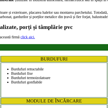
oare și exterioare, placarea halelor sau montarea parchetului. Totodată, sp
bonat, gardurilor și porților metalice din țeavă și fier forjat, balustradelo
alizate, porți și tâmplărie pvc
 această firmă
click aici.
BURDUFURI
Burdufuri retractabile
Burdufuri fixe
Burdufuri termoizolatoare
Burdufuri gonflabile
MODULE DE ÎNCĂRCARE