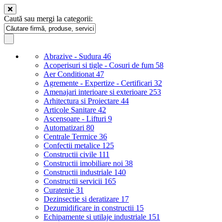
Caută sau mergi la categorii:
Abrazive - Sudura
46
Acoperisuri si tigle - Cosuri de fum
58
Aer Conditionat
47
Agremente - Expertize - Certificari
32
Amenajari interioare si exterioare
253
Arhitectura si Proiectare
44
Articole Sanitare
42
Ascensoare - Lifturi
9
Automatizari
80
Centrale Termice
36
Confectii metalice
125
Constructii civile
111
Constructii imobiliare noi
38
Constructii industriale
140
Constructii servicii
165
Curatenie
31
Dezinsectie si deratizare
17
Dezumidificare in constructii
15
Echipamente si utilaje industriale
151