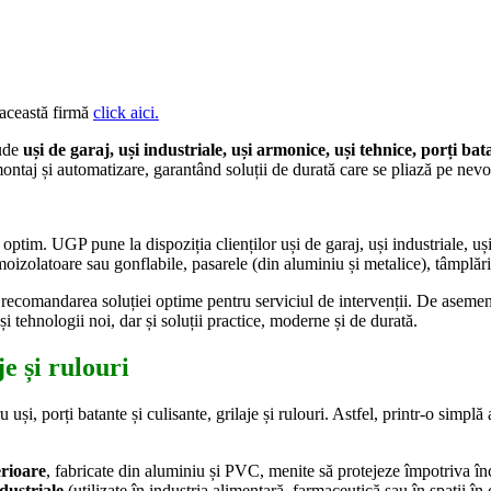
 această firmă
click aici.
ude
uși de garaj, uși industriale, uși armonice, uși tehnice, porți ba
aj și automatizare, garantând soluții de durată care se pliază pe nevoile
ț optim. UGP pune la dispoziția clienților uși de garaj, uși industriale, uș
ermoizolatoare sau gonflabile, pasarele (din aluminiu și metalice), tâmplă
și recomandarea soluției optime pentru serviciul de intervenții. De asemen
și tehnologii noi, dar și soluții practice, moderne și de durată.
e și rulouri
 uși, porți batante și culisante, grilaje și rulouri. Astfel, printr-o sim
erioare
, fabricate din aluminiu și PVC, menite să protejeze împotriva înc
ndustriale
(utilizate în industria alimentară, farmaceutică sau în spații î