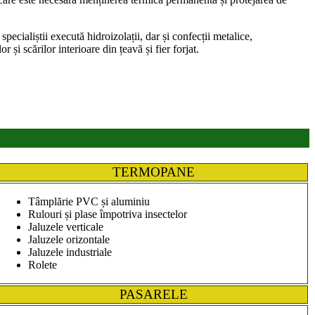
ecialiștii execută hidroizolații, dar și confecții metalice,
r și scărilor interioare din țeavă și fier forjat.
TERMOPANE
Tâmplărie PVC și aluminiu
Rulouri și plase împotriva insectelor
Jaluzele verticale
Jaluzele orizontale
Jaluzele industriale
Rolete
PASARELE