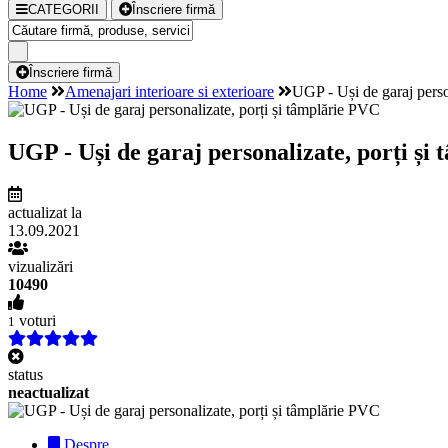
CATEGORII
Înscriere firmă
Înscriere firmă
Home
Amenajari interioare si exterioare
UGP - Uși de garaj perso
UGP - Uși de garaj personalizate, porți și
actualizat la
13.09.2021
vizualizări
10490
voturi
1
status
neactualizat
Despre