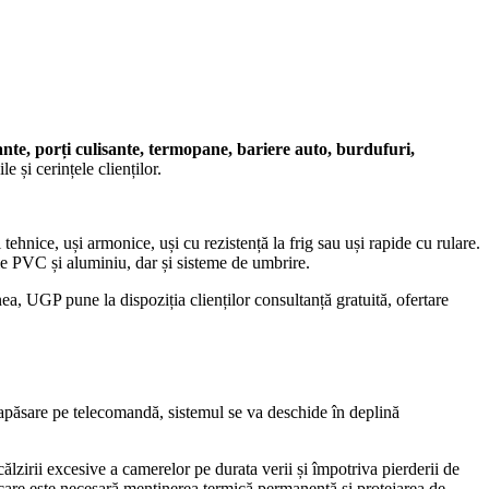
tante, porți culisante, termopane, bariere auto, burdufuri,
 și cerințele clienților.
i tehnice, uși armonice, uși cu rezistență la frig sau uși rapide cu rulare.
rie PVC și aluminiu, dar și sisteme de umbrire.
ea, UGP pune la dispoziția clienților consultanță gratuită, ofertare
plă apăsare pe telecomandă, sistemul se va deschide în deplină
ălzirii excesive a camerelor pe durata verii și împotriva pierderii de
n care este necesară menținerea termică permanentă și protejarea de