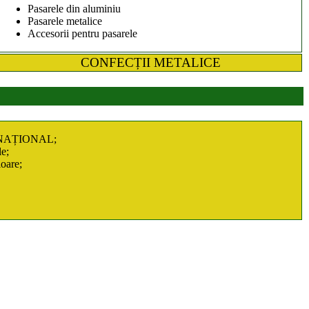
Pasarele din aluminiu
Pasarele metalice
Accesorii pentru pasarele
CONFECȚII METALICE
el NAȚIONAL;
le;
ioare;