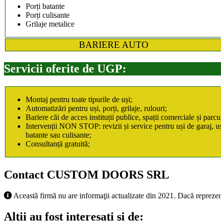
Porți batante
Porți culisante
Grilaje metalice
BARIERE AUTO
Servicii oferite de UGP:
Montaj pentru toate tipurile de uși;
Automatizări pentru uși, porți, grilaje, rulouri;
Bariere căi de acces instituții publice, spații comerciale și parcur
Intervenții NON STOP: revizii și service pentru uși de garaj, uși 
batante sau culisante;
Consultanță gratuită;
Contact CUSTOM DOORS SRL
Această firmă nu are informaţii actualizate din 2021. Dacă reprezen
Alţii au fost interesaţi şi de: