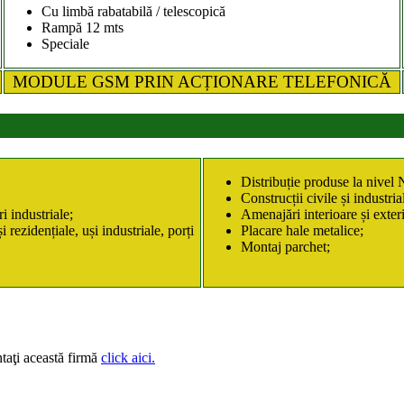
Cu limbă rabatabilă / telescopică
Rampă 12 mts
Speciale
MODULE GSM PRIN ACȚIONARE TELEFONICĂ
Distribuție produse la niv
Construcții civile și industria
i industriale;
Amenajări interioare și exter
rezidențiale, uși industriale, porți
Placare hale metalice;
Montaj parchet;
taţi această firmă
click aici.