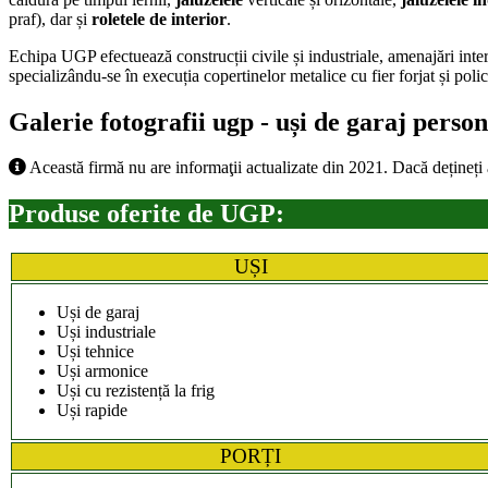
praf), dar și
roletele de interior
.
Echipa UGP efectuează construcții civile și industriale, amenajări interi
specializându-se în execuția copertinelor metalice cu fier forjat și policar
Galerie fotografii ugp - uși de garaj person
Această firmă nu are informaţii actualizate din 2021. Dacă dețineți
Produse oferite de UGP:
UȘI
Uși de garaj
Uși industriale
Uși tehnice
Uși armonice
Uși cu rezistență la frig
Uși rapide
PORȚI