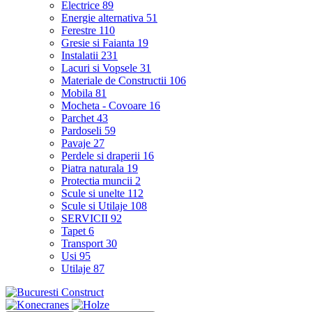
Electrice
89
Energie alternativa
51
Ferestre
110
Gresie si Faianta
19
Instalatii
231
Lacuri si Vopsele
31
Materiale de Constructii
106
Mobila
81
Mocheta - Covoare
16
Parchet
43
Pardoseli
59
Pavaje
27
Perdele si draperii
16
Piatra naturala
19
Protectia muncii
2
Scule si unelte
112
Scule si Utilaje
108
SERVICII
92
Tapet
6
Transport
30
Usi
95
Utilaje
87